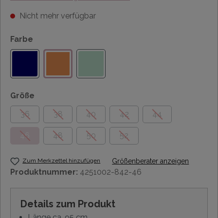
Nicht mehr verfügbar
Farbe
Größe
36
38
40
42
44
46
48
50
52
Zum Merkzettel hinzufügen
Größenberater anzeigen
Produktnummer:
4251002-842-46
Details zum Produkt
Länge ca. 95 cm