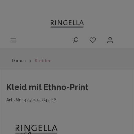
14 Tage
Lieferung nach
kostenloser
inhalt springen
Rückgaberecht
DE/AT/NL/BE/LU
Rückversand
innerhalb
Deutschlands
Damen
Kleider
Kleid mit Ethno-Print
Art.-Nr.:
4251002-842-46