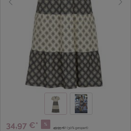
34,97 €*
%
49,95 €*
(30% gespart)