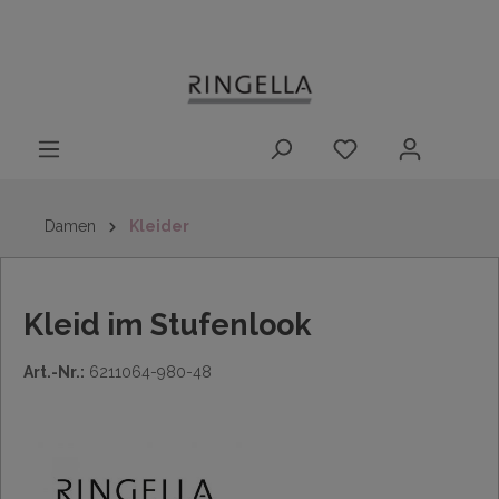
14 Tage
Lieferung nach
kostenloser
inhalt springen
Rückgaberecht
DE/AT/NL/BE/LU
Rückversand
innerhalb
Deutschlands
Damen
Kleider
Kleid im Stufenlook
Art.-Nr.:
6211064-980-48