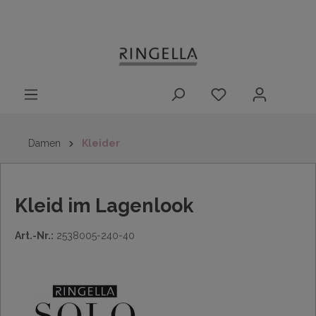
14 Tage
Lieferung nach
kostenloser
inhalt springen
Rückgaberecht
DE/AT/NL/BE/LU
Rückversand
innerhalb
Deutschlands
Damen
Kleider
Kleid im Lagenlook
Art.-Nr.:
2538005-240-40