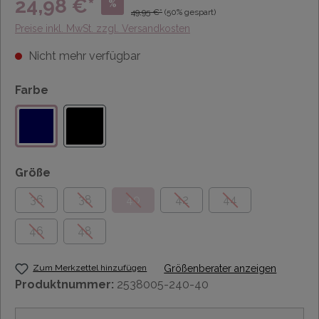
24,98 €*
%
49,95 €*
(50% gespart)
Preise inkl. MwSt. zzgl. Versandkosten
Nicht mehr verfügbar
Farbe
Größe
36
38
40
42
44
46
48
Zum Merkzettel hinzufügen
Größenberater anzeigen
Produktnummer:
2538005-240-40