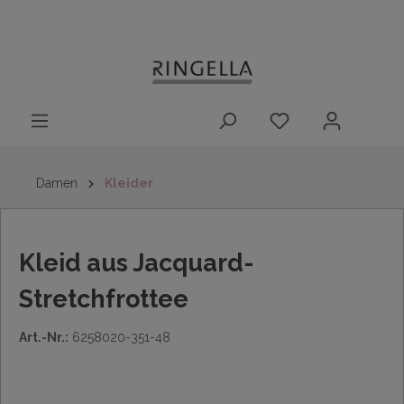
14 Tage
Lieferung nach
kostenloser
inhalt springen
Rückgaberecht
DE/AT/NL/BE/LU
Rückversand
innerhalb
Deutschlands
Damen
Kleider
Kleid aus Jacquard-
Stretchfrottee
Art.-Nr.:
6258020-351-48