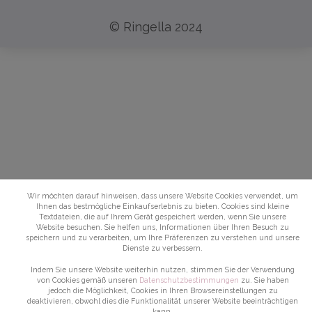
© Ringella 2024
Wir möchten darauf hinweisen, dass unsere Website Cookies verwendet, um
Ihnen das bestmögliche Einkaufserlebnis zu bieten. Cookies sind kleine
Textdateien, die auf Ihrem Gerät gespeichert werden, wenn Sie unsere
Website besuchen. Sie helfen uns, Informationen über Ihren Besuch zu
speichern und zu verarbeiten, um Ihre Präferenzen zu verstehen und unsere
Dienste zu verbessern.
Indem Sie unsere Website weiterhin nutzen, stimmen Sie der Verwendung
von Cookies gemäß unseren
Datenschutzbestimmungen
zu. Sie haben
jedoch die Möglichkeit, Cookies in Ihren Browsereinstellungen zu
deaktivieren, obwohl dies die Funktionalität unserer Website beeinträchtigen
kann.