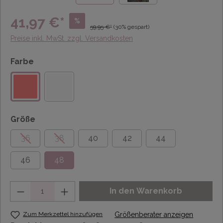
41,97 €*
%
59,95 €*
(30% gespart)
Preise inkl. MwSt. zzgl. Versandkosten
Farbe
Größe
36
38
40
42
44
46
48
Anzahl
In den Warenkorb
Zum Merkzettel hinzufügen
Größenberater anzeigen