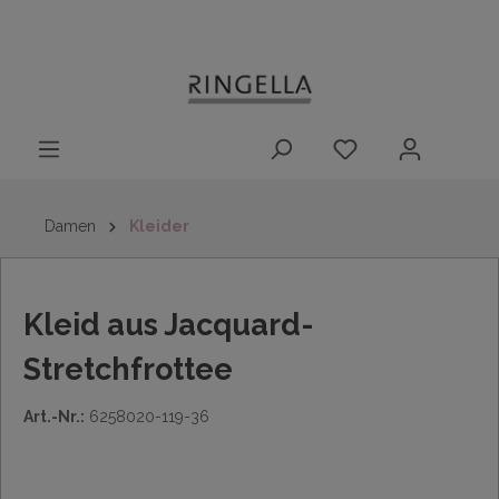
14 Tage
Lieferung nach
kostenloser
inhalt springen
Rückgaberecht
DE/AT/NL/BE/LU
Rückversand
innerhalb
Deutschlands
Damen
Kleider
Kleid aus Jacquard-
Stretchfrottee
Art.-Nr.:
6258020-119-36