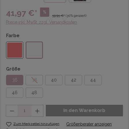
41,97 €*
%
59,95 €*
(30% gespart)
Preise inkl. MwSt. zzgl. Versandkosten
Farbe
Größe
36
38
40
42
44
46
48
Anzahl
In den Warenkorb
Zum Merkzettel hinzufügen
Größenberater anzeigen