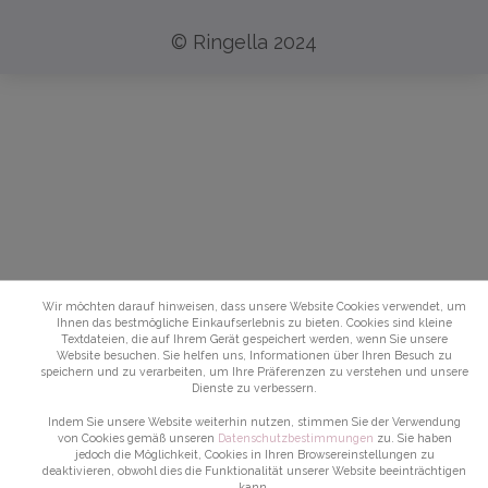
© Ringella 2024
Wir möchten darauf hinweisen, dass unsere Website Cookies verwendet, um
Ihnen das bestmögliche Einkaufserlebnis zu bieten. Cookies sind kleine
Textdateien, die auf Ihrem Gerät gespeichert werden, wenn Sie unsere
Website besuchen. Sie helfen uns, Informationen über Ihren Besuch zu
speichern und zu verarbeiten, um Ihre Präferenzen zu verstehen und unsere
Dienste zu verbessern.
Indem Sie unsere Website weiterhin nutzen, stimmen Sie der Verwendung
von Cookies gemäß unseren
Datenschutzbestimmungen
zu. Sie haben
jedoch die Möglichkeit, Cookies in Ihren Browsereinstellungen zu
deaktivieren, obwohl dies die Funktionalität unserer Website beeinträchtigen
kann.