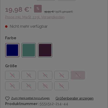
19,98 €*
%
39,95 €*
(50% gespart)
Preise inkl. MwSt. zzgl. Versandkosten
Nicht mehr verfügbar
Farbe
Größe
36
38
40
42
44
46
48
50
52
Zum Merkzettel hinzufügen
Größenberater anzeigen
Produktnummer:
5551512-214-44