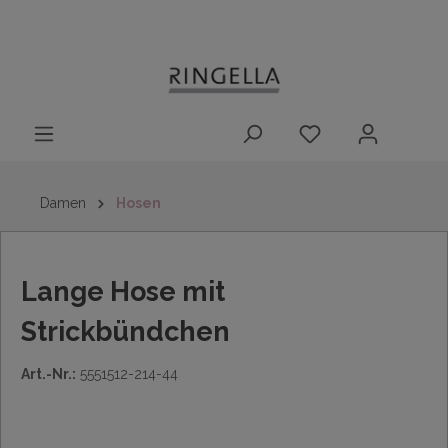
14 Tage
Lieferung nach
kostenloser
inhalt springen
Rückgaberecht
DE/AT/NL/BE/LU
Rückversand
innerhalb
Deutschlands
Damen
Hosen
Lange Hose mit
Strickbündchen
Art.-Nr.:
5551512-214-44