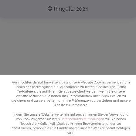
© Ringella 2024
Wir möchten darauf hinweisen, dass unsere Website Cookies verwendet, um
Ihnen das bestmögliche Einkaufserlebnis zu bieten. Cookies sind kleine
Textdateien, die auf Ihrem Gerät gespeichert werden, wenn Sie unsere
Website besuchen. Sie helfen uns, Informationen über Ihren Besuch zu
speichern und zu verarbeiten, um Ihre Präferenzen zu verstehen und unsere
Dienste zu verbessern.
Indem Sie unsere Website weiterhin nutzen, stimmen Sie der Verwendung
von Cookies gemäß unseren
Datenschutzbestimmungen
zu. Sie haben
jedoch die Möglichkeit, Cookies in Ihren Browsereinstellungen zu
deaktivieren, obwohl dies die Funktionalität unserer Website beeinträchtigen
kann.