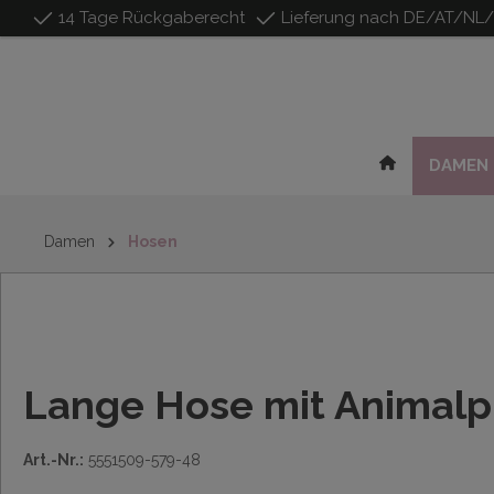
14 Tage Rückgaberecht
Lieferung nach DE/AT/NL
inhalt springen
DAMEN
Damen
Hosen
Lange Hose mit Animalp
Art.-Nr.:
5551509-579-48