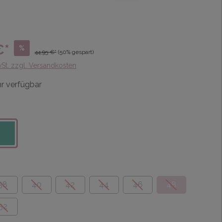
€*
%
44,95 €*
(50% gespart)
wSt. zzgl. Versandkosten
r verfügbar
38
40
42
44
46
48
52