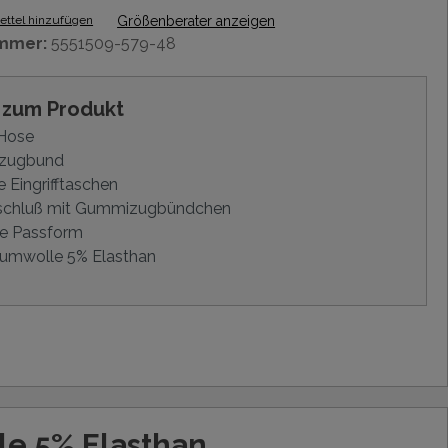
ttel hinzufügen
Größenberater anzeigen
mmer:
5551509-579-48
s zum Produkt
Hose
zugbund
e Eingrifftaschen
schluß mit Gummizugbündchen
e Passform
umwolle 5% Elasthan
e 5% Elasthan