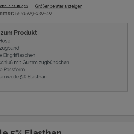
ttel hinzufügen
Größenberater anzeigen
mmer:
5551509-130-40
s zum Produkt
Hose
zugbund
e Eingrifftaschen
schluß mit Gummizugbündchen
e Passform
umwolle 5% Elasthan
e 5% Elasthan