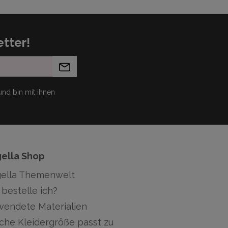
tter!
nd bin mit ihnen
gella Shop
gella Themenwelt
bestelle ich?
wendete Materialien
che Kleidergröße passt zu