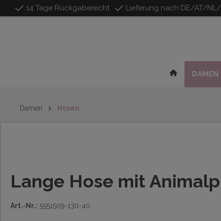
14 Tage Rückgaberecht
Lieferung nach DE/AT/NL
inhalt springen
DAMEN
Damen
Hosen
Lange Hose mit Animalp
Art.-Nr.:
5551509-130-40