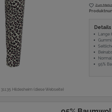
Zum Merkze
Produktnu
Detail
Lange 
Gummi
Seitlich
Beinab
Normal
95% Ba
, 31135 Hildesheim (diese Webseite)
95% Baumwoll