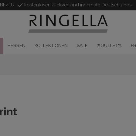
/BE/LU
kostenloser Rückversand innerhalb Deutschlands
HERREN
KOLLEKTIONEN
SALE
%OUTLET%
F
rint