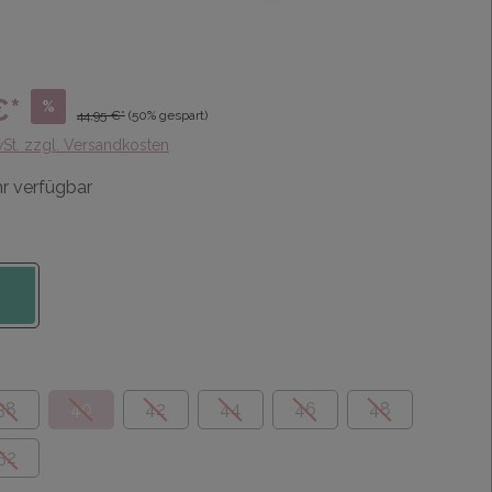
€*
%
44,95 €*
(50% gespart)
wSt. zzgl. Versandkosten
r verfügbar
38
40
42
44
46
48
52