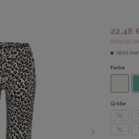
22,48 
Preise inkl. M
Nicht meh
Farbe
Größe
36
50