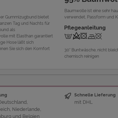
Baumwolle ist eine sehr hau
 Der Gummizugbund bietet
verwendet, Passform und K
anzen Tag und Nachts für
Pflegeanleitung
bund als
lle mit Elasthan garantiert
ge Hose läßt sich
nnen Sie sich den Komfort
30° Buntwäsche, nicht bleich
chemisch reinigen
ung
Schnelle Lieferung
Deutschland,
mit DHL
eich, Niederlande,
burg und Belgien