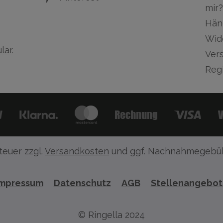
mir?
Hän
Wid
lar
.
Ver
Regi
teuer zzgl.
Versandkosten
und ggf. Nachnahmegebüh
Impressum
Datenschutz
AGB
Stellenangebo
© Ringella 2024