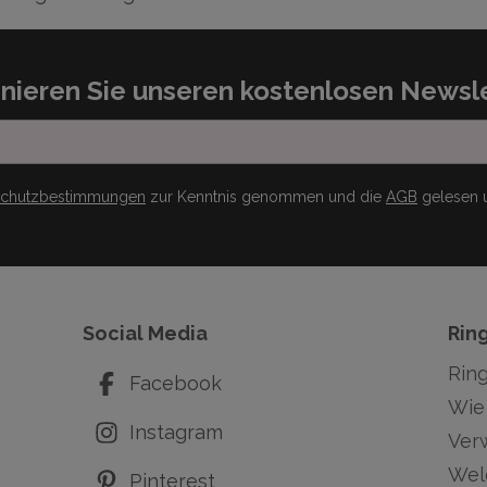
nieren Sie unseren kostenlosen Newsle
schutzbestimmungen
zur Kenntnis genommen und die
AGB
gelesen u
Social Media
Rin
Rin
Facebook
Wie 
Instagram
Ver
Wel
Pinterest