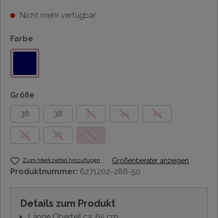
Nicht mehr verfügbar
Farbe
Größe
36
38
40
42
44
46
48
50
Zum Merkzettel hinzufügen
Größenberater anzeigen
Produktnummer:
6271202-286-50
Details zum Produkt
Länge Oberteil ca. 65 cm