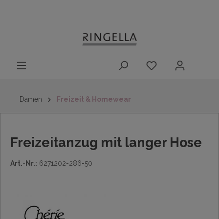
14 Tage
Lieferung nach
kostenloser
inhalt springen
Rückgaberecht
DE/AT/NL/BE/LU
Rückversand
innerhalb
Deutschlands
Damen
Freizeit & Homewear
Freizeitanzug mit langer Hose
Art.-Nr.:
6271202-286-50