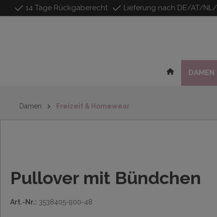
14 Tage Rückgaberecht
Lieferung nach DE/AT/NL
inhalt springen
DAMEN
Damen
Freizeit & Homewear
Pullover mit Bündchen
Art.-Nr.:
3538405-900-48