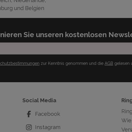
eich, Niederlande,
burg und Belgien
nieren Sie unseren kostenlosen Newsle
schutzbestimmungen
zur Kenntnis genommen und die
AGB
gelesen u
Social Media
Rin
Rin
Facebook
Wie 
Instagram
Ver