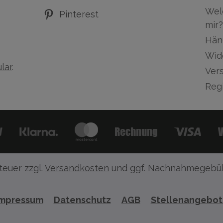
Wel
Pinterest
mir?
Hän
Wid
lar
.
Ver
Regi
teuer zzgl.
Versandkosten
und ggf. Nachnahmegebüh
Impressum
Datenschutz
AGB
Stellenangebo