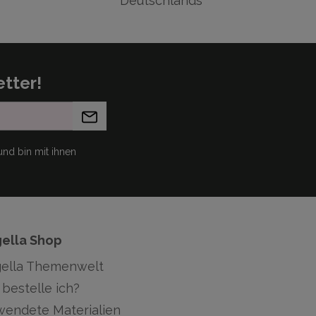
Deutschlands
tter!
nd bin mit ihnen
gella Shop
gella Themenwelt
bestelle ich?
wendete Materialien