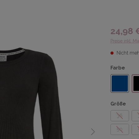
24,98 
Preise inkl. M
Nicht meh
Farbe
Größe
36
50