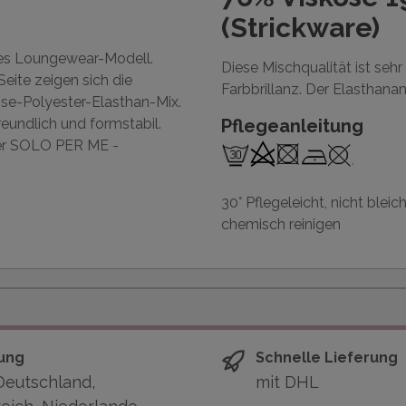
(Strickware)
iges Loungewear-Modell.
Diese Mischqualität ist sehr
Seite zeigen sich die
Farbbrillanz. Der Elasthanant
ose-Polyester-Elasthan-Mix.
reundlich und formstabil.
Pflegeanleitung
rer SOLO PER ME -
30° Pflegeleicht, nicht bleic
chemisch reinigen
ung
Schnelle Lieferung
Deutschland,
mit DHL