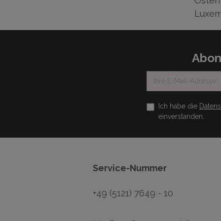
Österr
Luxem
Abon
Ich habe die
Daten
einverstanden.
Service-Nummer
+49 (5121) 7649 - 10