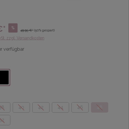
€*
%
49,95 €*
(50% gespart)
wSt. zzgl. Versandkosten
r verfügbar
38
40
42
44
46
48
52