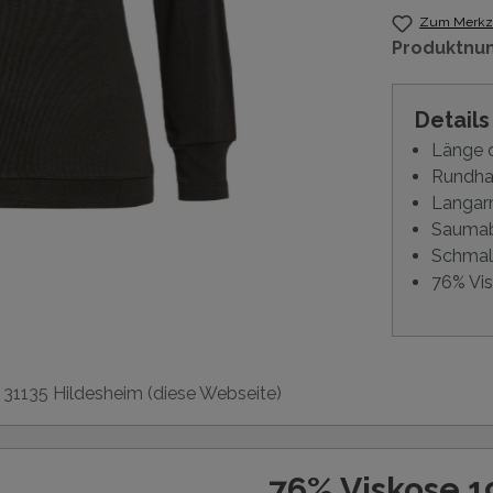
Zum Merkze
Produktnu
Detail
Länge 
Rundha
Langar
Saumab
Schmal
76% Vis
, 31135 Hildesheim (diese Webseite)
76% Viskose 1