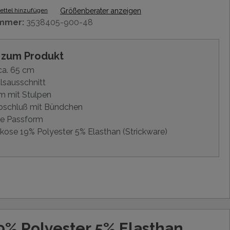
ttel hinzufügen
Größenberater anzeigen
mmer:
3538405-900-48
s zum Produkt
ca. 65 cm
lsausschnitt
m mit Stulpen
schluß mit Bündchen
e Passform
kose 19% Polyester 5% Elasthan (Strickware)
9% Polyester 5% Elasthan