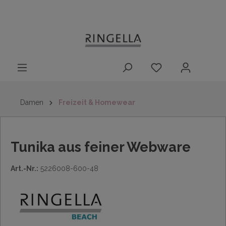
14 Tage
Lieferung nach
kostenloser
inhalt springen
Rückgaberecht
DE/AT/NL/BE/LU
Rückversand
innerhalb
Deutschlands
Damen
Freizeit & Homewear
Tunika aus feiner Webware
Art.-Nr.:
5226008-600-48