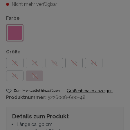
Nicht mehr verfügbar
Farbe
Größe
36
38
40
42
44
46
48
Zum Merkzettel hinzufügen
Größenberater anzeigen
Produktnummer:
5226008-600-48
Details zum Produkt
Länge ca. 90 cm