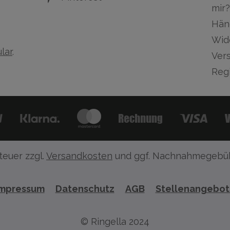
mir?
Hän
Wid
lar
.
Ver
Regi
teuer zzgl.
Versandkosten
und ggf. Nachnahmegebüh
Impressum
Datenschutz
AGB
Stellenangebo
© Ringella 2024