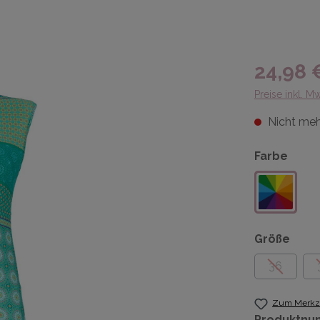
24,98 
Preise inkl. M
Nicht meh
Farbe
Größe
36
Zum Merkze
Produktnu