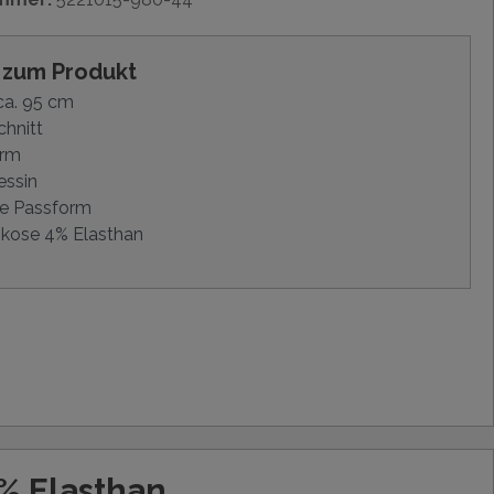
s zum Produkt
ca. 95 cm
hnitt
Arm
essin
e Passform
skose 4% Elasthan
% Elasthan