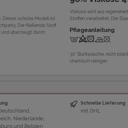
Viskose wird aus regenerier
. Dieses schicke Modell ist
Stoffen verarbeitet. Der Elas
hparty. Der fließende Stoff
Pflegeanleitung
t und überzeugt durch
30° Buntwäsche, nicht bleich
chemisch reinigen
ung
Schnelle Lieferung
Deutschland,
mit DHL
eich, Niederlande,
burg und Belgien