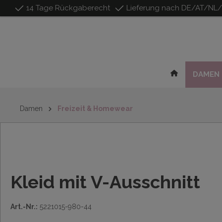
14 Tage Rückgaberecht
Lieferung nach DE/AT/NL
inhalt springen
DAMEN
Damen
Freizeit & Homewear
Kleid mit V-Ausschnitt
Art.-Nr.:
5221015-980-44