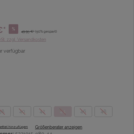
€*
%
49,95 €*
(50% gespart)
wSt. zzgl. Versandkosten
r verfügbar
38
40
42
44
46
48
ttel hinzufügen
Größenberater anzeigen
mmer:
5221015-980-44