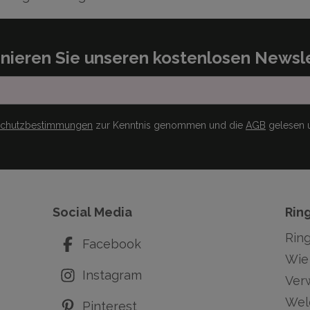
nieren Sie unseren kostenlosen Newsle
schutzbestimmungen
zur Kenntnis genommen und die
AGB
gelesen u
Social Media
Rin
Rin
Facebook
Wie 
Instagram
Ver
Wel
Pinterest