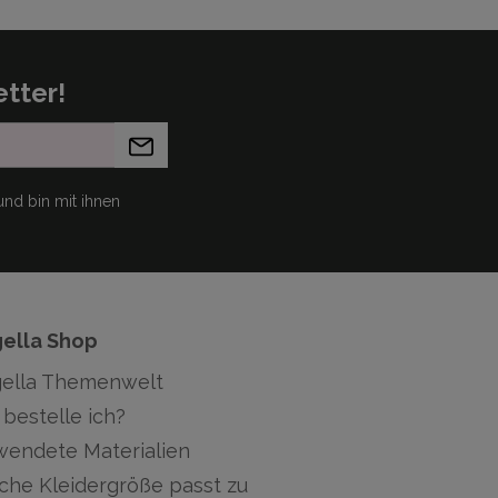
tter!
nd bin mit ihnen
gella Shop
gella Themenwelt
bestelle ich?
wendete Materialien
che Kleidergröße passt zu