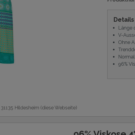
Detail
Länge 
V-Aussc
Ohne 
Trendd
Normal
96% Vi
, 31135 Hildesheim (diese Webseite)
96% Viskose 4