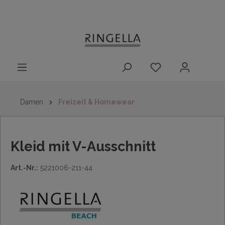
14 Tage
Lieferung nach
kostenloser
inhalt springen
Rückgaberecht
DE/AT/NL/BE/LU
Rückversand
innerhalb
Deutschlands
Damen
Freizeit & Homewear
Kleid mit V-Ausschnitt
Art.-Nr.:
5221006-211-44