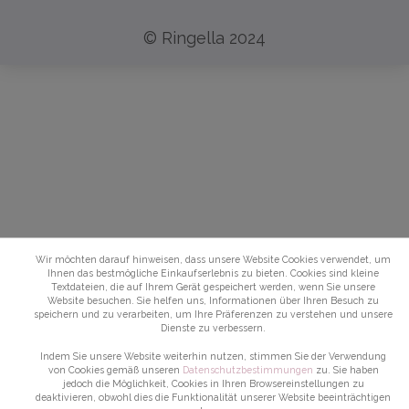
© Ringella 2024
Wir möchten darauf hinweisen, dass unsere Website Cookies verwendet, um
Ihnen das bestmögliche Einkaufserlebnis zu bieten. Cookies sind kleine
Textdateien, die auf Ihrem Gerät gespeichert werden, wenn Sie unsere
Website besuchen. Sie helfen uns, Informationen über Ihren Besuch zu
speichern und zu verarbeiten, um Ihre Präferenzen zu verstehen und unsere
Dienste zu verbessern.
Indem Sie unsere Website weiterhin nutzen, stimmen Sie der Verwendung
von Cookies gemäß unseren
Datenschutzbestimmungen
zu. Sie haben
jedoch die Möglichkeit, Cookies in Ihren Browsereinstellungen zu
deaktivieren, obwohl dies die Funktionalität unserer Website beeinträchtigen