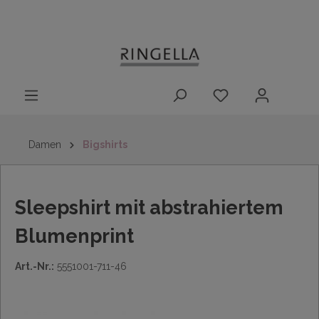
14 Tage
Lieferung nach
kostenloser
inhalt springen
Rückgaberecht
DE/AT/NL/BE/LU
Rückversand
innerhalb
Deutschlands
Damen
Bigshirts
Sleepshirt mit abstrahiertem
Blumenprint
Art.-Nr.:
5551001-711-46