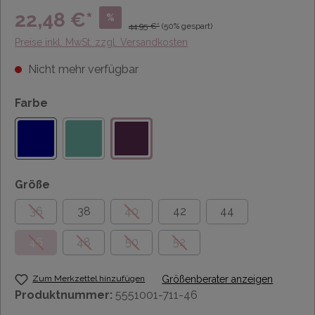
22,48 €*
%
44,95 €*
(50% gespart)
Preise inkl. MwSt. zzgl. Versandkosten
Nicht mehr verfügbar
Farbe
Größe
36
38
40
42
44
46
48
50
52
Zum Merkzettel hinzufügen
Größenberater anzeigen
Produktnummer:
5551001-711-46