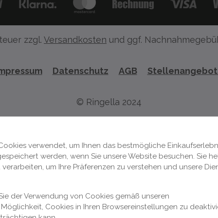
teuer zzgl.
Versandkosten
und ggf. Nachnahmegebüh
Impressum
Datenschutz
AGB
Stellenangebo
© Ringella 2024
Cookies verwendet, um Ihnen das bestmögliche Einkaufserlebni
 gespeichert werden, wenn Sie unsere Website besuchen. Sie hel
 verarbeiten, um Ihre Präferenzen zu verstehen und unsere Die
n Sie der Verwendung von Cookies gemäß unseren
Möglichkeit, Cookies in Ihren Browsereinstellungen zu deaktivi
nträchtigen kann.