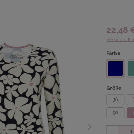
22,48 
Preise inkl. M
Farbe
Größe
36
50
Anzahl