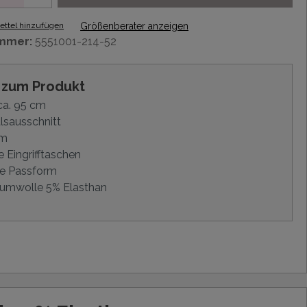
ttel hinzufügen
Größenberater anzeigen
mmer:
5551001-214-52
s zum Produkt
ca. 95 cm
lsausschnitt
rm
e Eingrifftaschen
e Passform
umwolle 5% Elasthan