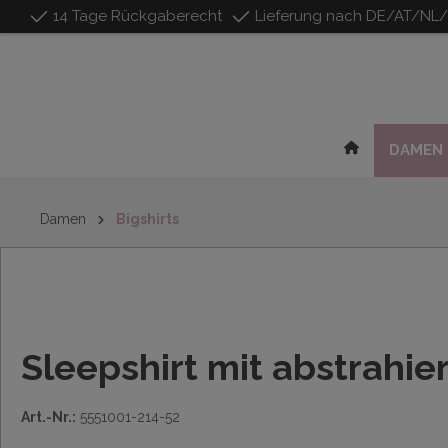
14 Tage Rückgaberecht
Lieferung nach DE/AT/NL
inhalt springen
DAMEN
Damen
Bigshirts
Sleepshirt mit abstrahi
Art.-Nr.:
5551001-214-52