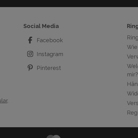
Social Media
Rin
Rin
Facebook
Wie 
Instagram
Ver
Wel
Pinterest
mir?
Hän
Wid
lar
.
Ver
Regi