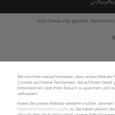
* Alle Preise inkl. gesetzl. Mehrwerts
Wir möchten darauf hinweisen, dass unsere Website 
Cookies sind kleine Textdateien, die auf Ihrem Gerät
Informationen über Ihren Besuch zu speichern und zu
verbessern.
Indem Sie unsere Website weiterhin nutzen, stimme
Datenschutzbestimmungen
zu. Sie haben jedoch die 
obwohl dies die Funktionalität unserer Website beei