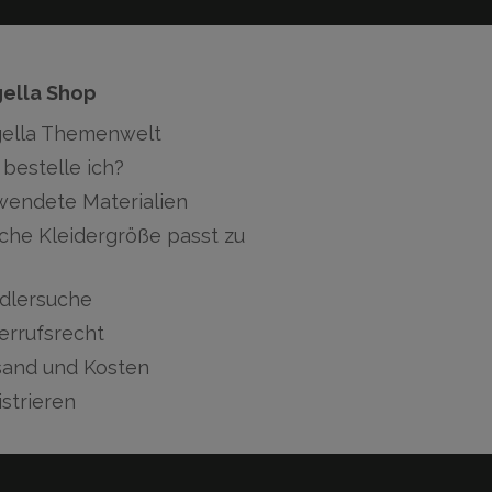
gella Shop
gella Themenwelt
bestelle ich?
wendete Materialien
che Kleidergröße passt zu
dlersuche
errufsrecht
sand und Kosten
strieren