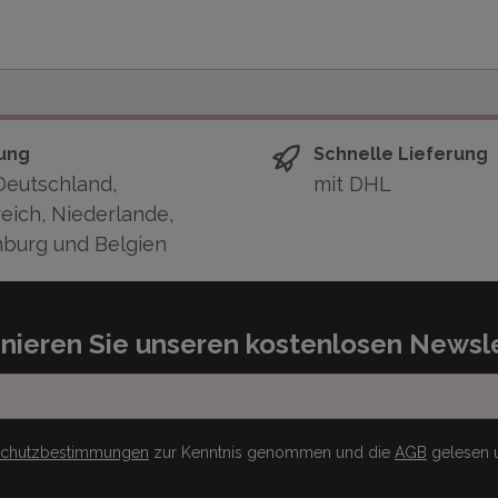
ung
Schnelle Lieferung
Deutschland,
mit DHL
eich, Niederlande,
burg und Belgien
nieren Sie unseren kostenlosen Newsle
schutzbestimmungen
zur Kenntnis genommen und die
AGB
gelesen u