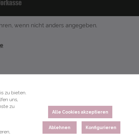
ren, wenn nicht anders angegeben.
te
s zu bieten.
fen uns,
nste zu
Alle Cookies akzeptieren
Ablehnen
Konfigurieren
eren,