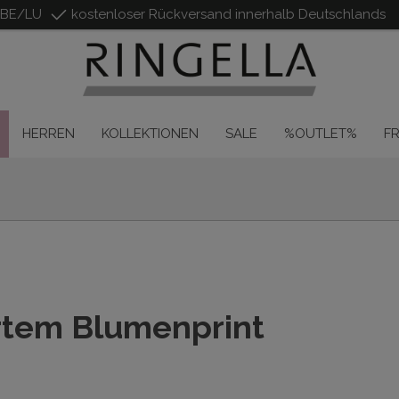
/BE/LU
kostenloser Rückversand innerhalb Deutschlands
HERREN
KOLLEKTIONEN
SALE
%OUTLET%
F
ertem Blumenprint