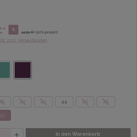
€*
%
44,95 €*
(50% gespart)
wSt. zzgl. Versandkosten
38
40
42
44
46
48
52
In den Warenkorb