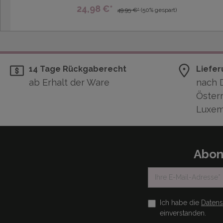
24,98 €*
49,95 €*
(50% gespart)
14 Tage Rückgaberecht
Liefer
ab Erhalt der Ware
nach 
Österr
Luxem
Abon
Ich habe die
Daten
einverstanden.