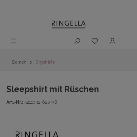
14 Tage
Lieferung nach
kostenloser
inhalt springen
Rückgaberecht
DE/AT/NL/BE/LU
Rückversand
innerhalb
Deutschlands
Damen
Bigshirts
Sleepshirt mit Rüschen
Art.-Nr.:
5211032-620-38