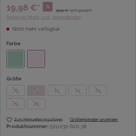
19,98 €*
%
39,95 €*
(50% gespart)
Preise inkl. MwSt. zzgl. Versandkosten
Nicht mehr verfügbar
Farbe
Größe
36
38
40
42
44
46
48
Zum Merkzettel hinzufügen
Größenberater anzeigen
Produktnummer:
5211032-620-38