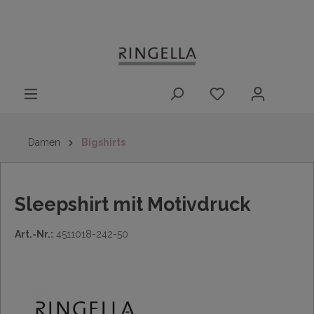
14 Tage
Lieferung nach
kostenloser
inhalt springen
Rückgaberecht
DE/AT/NL/BE/LU
Rückversand
innerhalb
Deutschlands
Damen
Bigshirts
Sleepshirt mit Motivdruck
Art.-Nr.:
4511018-242-50