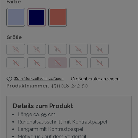
Farbe
Größe
36
38
40
42
44
46
48
50
52
54
Zum Merkzettel hinzufügen
Größenberater anzeigen
Produktnummer:
4511018-242-50
Details zum Produkt
Länge ca. 95 cm
Rundhalsausschnitt mit Kontrastpaspel
Langarm mit Kontrastpaspel
Motivdruck auf dem Vorderteil