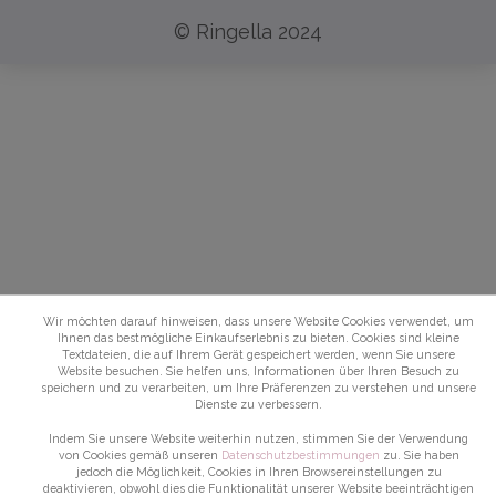
© Ringella 2024
Wir möchten darauf hinweisen, dass unsere Website Cookies verwendet, um
Ihnen das bestmögliche Einkaufserlebnis zu bieten. Cookies sind kleine
Textdateien, die auf Ihrem Gerät gespeichert werden, wenn Sie unsere
Website besuchen. Sie helfen uns, Informationen über Ihren Besuch zu
speichern und zu verarbeiten, um Ihre Präferenzen zu verstehen und unsere
Dienste zu verbessern.
Indem Sie unsere Website weiterhin nutzen, stimmen Sie der Verwendung
von Cookies gemäß unseren
Datenschutzbestimmungen
zu. Sie haben
jedoch die Möglichkeit, Cookies in Ihren Browsereinstellungen zu
deaktivieren, obwohl dies die Funktionalität unserer Website beeinträchtigen