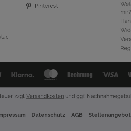
Wel
Pinterest
mir?
Hän
Wid
lar
.
Ver
Regi
teuer zzgl.
Versandkosten
und ggf. Nachnahmegebüh
Impressum
Datenschutz
AGB
Stellenangebo