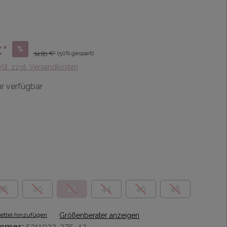
€*
%
34,95 €*
(50% gespart)
wSt. zzgl. Versandkosten
r verfügbar
38
40
42
44
46
48
ttel hinzufügen
Größenberater anzeigen
mmer:
5211022-275-42