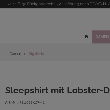
14 Tage Rückgaberecht
Lieferung nach DE/AT/NL
inhalt springen
DAMEN
Damen
Bigshirts
Sleepshirt mit Lobster-D
Art.-Nr.:
5211022-275-42