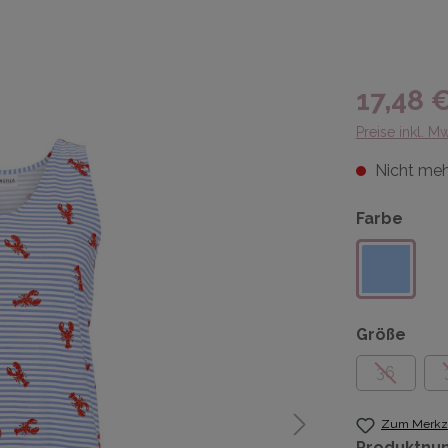
17,48 
Preise inkl. M
Nicht meh
Farbe
Größe
36
Zum Merkze
Produktnu