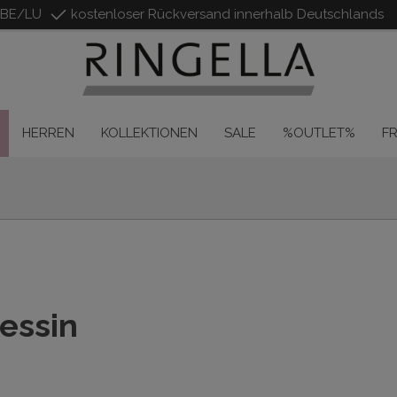
/BE/LU
kostenloser Rückversand innerhalb Deutschlands
HERREN
KOLLEKTIONEN
SALE
%OUTLET%
F
essin