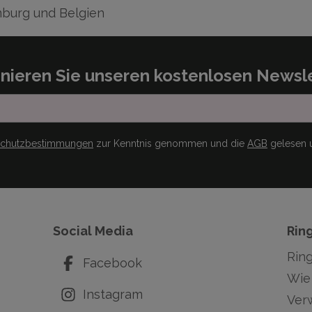
burg und Belgien
nieren Sie unseren kostenlosen Newsle
schutzbestimmungen
zur Kenntnis genommen und die
AGB
gelesen u
Social Media
Rin
Rin
Facebook
Wie 
Instagram
Ver