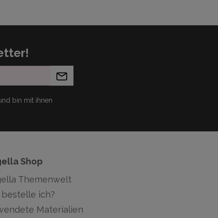
tter!
nd bin mit ihnen
gella Shop
gella Themenwelt
bestelle ich?
wendete Materialien