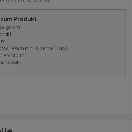
s zum Produkt
ca. 90 cm
hnitt
Arm
eltes Dessin mit Hummer-Druck
e Passform
aumwolle
lle