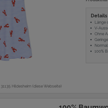
Detail
Länge 
V-Aussc
Ohne 
Gering
Normal
100% B
, 31135 Hildesheim (diese Webseite)
100% Baumwo