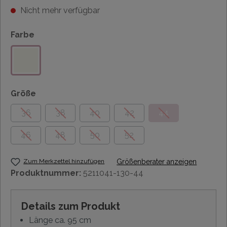
Nicht mehr verfügbar
Farbe
Größe
36
38
40
42
44
46
48
50
52
Zum Merkzettel hinzufügen
Größenberater anzeigen
Produktnummer:
5211041-130-44
Details zum Produkt
Länge ca. 95 cm