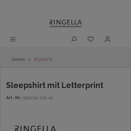
14 Tage
Lieferung nach
kostenloser
inhalt springen
Rückgaberecht
DE/AT/NL/BE/LU
Rückversand
innerhalb
Deutschlands
Damen
Bigshirts
Sleepshirt mit Letterprint
Art.-Nr.:
5211041-130-44