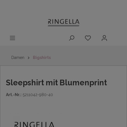
14 Tage
Lieferung nach
kostenloser
inhalt springen
Rückgaberecht
DE/AT/NL/BE/LU
Rückversand
innerhalb
Deutschlands
Damen
Bigshirts
Sleepshirt mit Blumenprint
Art.-Nr.:
5211042-980-40