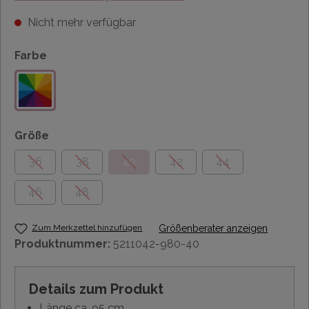
Nicht mehr verfügbar
Farbe
Größe
36
38
40
42
44
46
48
Zum Merkzettel hinzufügen
Größenberater anzeigen
Produktnummer:
5211042-980-40
Details zum Produkt
Länge ca. 95 cm