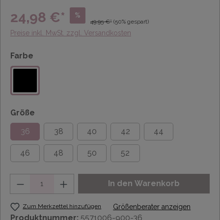
24,98 €*
%
49,95 €*
(50% gespart)
Preise inkl. MwSt. zzgl. Versandkosten
Farbe
Größe
36
38
40
42
44
46
48
50
52
Anzahl
In den Warenkorb
Zum Merkzettel hinzufügen
Größenberater anzeigen
Produktnummer:
5571006-900-36