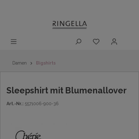
14 Tage
Lieferung nach
kostenloser
inhalt springen
Rückgaberecht
DE/AT/NL/BE/LU
Rückversand
innerhalb
Deutschlands
Damen
Bigshirts
Sleepshirt mit Blumenallover
Art.-Nr.:
5571006-900-36