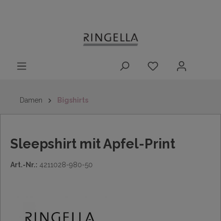
14 Tage
Lieferung nach
kostenloser
inhalt springen
Rückgaberecht
DE/AT/NL/BE/LU
Rückversand
innerhalb
Deutschlands
Damen
Bigshirts
Sleepshirt mit Apfel-Print
Art.-Nr.:
4211028-980-50