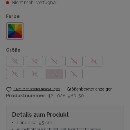
Nicht mehr verfügbar
Farbe
Größe
36
38
40
42
44
46
48
50
52
Zum Merkzettel hinzufügen
Größenberater anzeigen
Produktnummer:
4211028-980-50
Details zum Produkt
Länge ca. 95 cm
Rundhalsausschnitt mit Kontrastpaspel