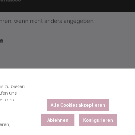
ren, wenn nicht anders angegeben.
te
s zu bieten.
fen uns,
nste zu
Alle Cookies akzeptieren
Ablehnen
Konfigurieren
eren,