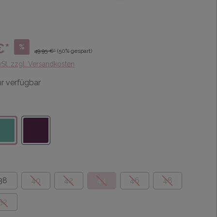
€*
%
49,95 €*
(50% gespart)
wSt. zzgl. Versandkosten
r verfügbar
38
40
42
44
46
48
52