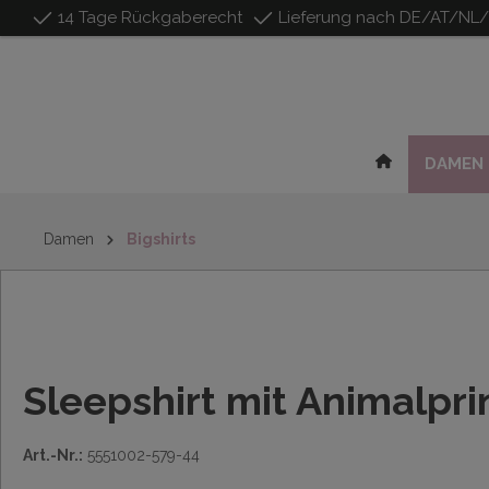
14 Tage Rückgaberecht
Lieferung nach DE/AT/NL
inhalt springen
DAMEN
Damen
Bigshirts
Sleepshirt mit Animalpri
Art.-Nr.:
5551002-579-44