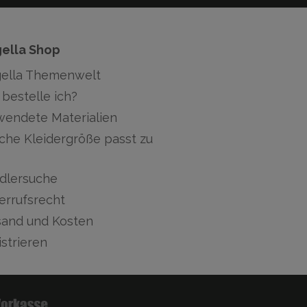
gella Shop
gella Themenwelt
bestelle ich?
wendete Materialien
che Kleidergröße passt zu
dlersuche
errufsrecht
sand und Kosten
strieren