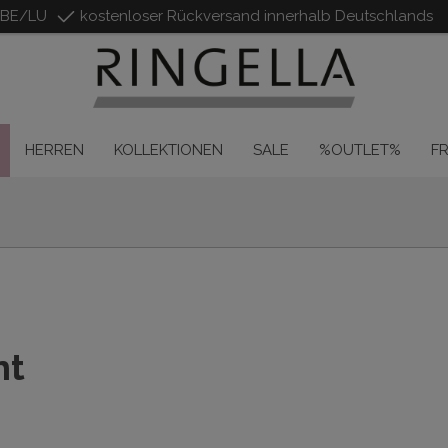
/BE/LU
kostenloser Rückversand innerhalb Deutschlands
HERREN
KOLLEKTIONEN
SALE
%OUTLET%
F
nt