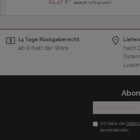
24,47 €*
34,95 €*
(30% gespart)
14 Tage Rückgaberecht
Liefer
ab Erhalt der Ware
nach 
Österr
Luxem
Abon
Ich habe die
Daten
einverstanden.