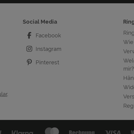
Social Media
Rin
Rin
Facebook
Wie 
Instagram
Ver
Wel
Pinterest
mir?
Hän
Wid
lar
.
Ver
Regi