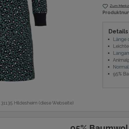
Zum Merkze
Produktnu
Detail
Länge 
Leichte
Langar
Animalp
Normal
95% Ba
, 31135 Hildesheim (diese Webseite)
95% Baumwoll