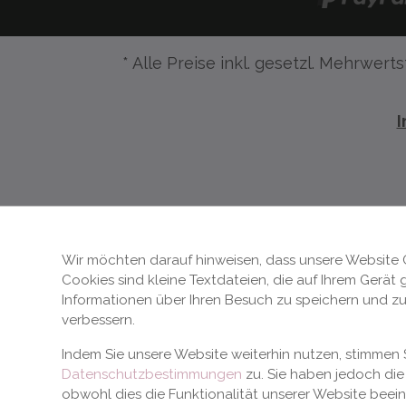
* Alle Preise inkl. gesetzl. Mehrwerts
Wir möchten darauf hinweisen, dass unsere Website 
Cookies sind kleine Textdateien, die auf Ihrem Gerät
Informationen über Ihren Besuch zu speichern und zu
verbessern.
Indem Sie unsere Website weiterhin nutzen, stimme
Datenschutzbestimmungen
zu. Sie haben jedoch die 
obwohl dies die Funktionalität unserer Website beei