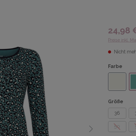
24,98 
Preise inkl. M
Nicht meh
Farbe
Größe
36
50