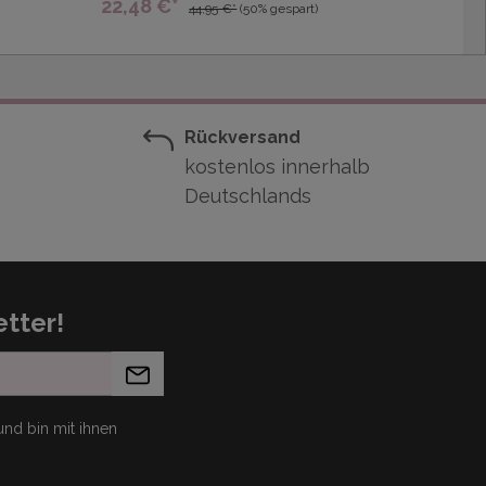
22,48 €*
44,95 €*
(50% gespart)
Rückversand
kostenlos innerhalb
Deutschlands
tter!
nd bin mit ihnen