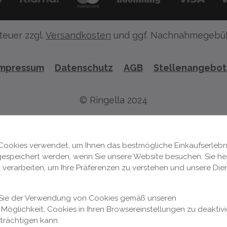
teuer zzgl.
Versandkosten
und ggf. Nachnahmegebüh
Impressum
Datenschutz
AGB
Stellenangebo
© Ringella 2024
Cookies verwendet, um Ihnen das bestmögliche Einkaufserlebni
 gespeichert werden, wenn Sie unsere Website besuchen. Sie hel
 verarbeiten, um Ihre Präferenzen zu verstehen und unsere Die
n Sie der Verwendung von Cookies gemäß unseren
Möglichkeit, Cookies in Ihren Browsereinstellungen zu deaktivi
nträchtigen kann.