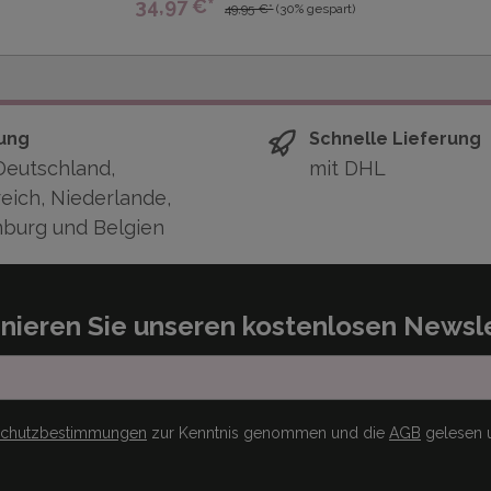
34,97 €*
49,95 €*
(30% gespart)
ung
Schnelle Lieferung
Deutschland,
mit DHL
eich, Niederlande,
burg und Belgien
nieren Sie unseren kostenlosen Newsle
schutzbestimmungen
zur Kenntnis genommen und die
AGB
gelesen u