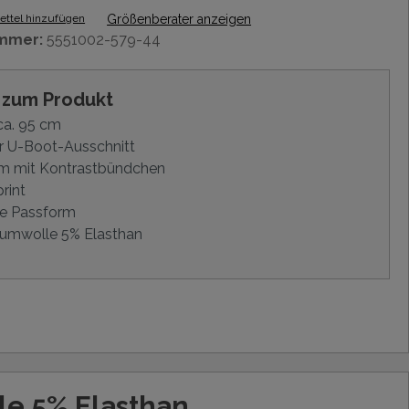
ttel hinzufügen
Größenberater anzeigen
mmer:
5551002-579-44
s zum Produkt
ca. 95 cm
r U-Boot-Ausschnitt
m mit Kontrastbündchen
rint
e Passform
umwolle 5% Elasthan
e 5% Elasthan