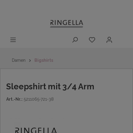
14 Tage
Lieferung nach
kostenloser
inhalt springen
Rückgaberecht
DE/AT/NL/BE/LU
Rückversand
innerhalb
Deutschlands
Damen
Bigshirts
Sleepshirt mit 3/4 Arm
Art.-Nr.:
5211065-721-38