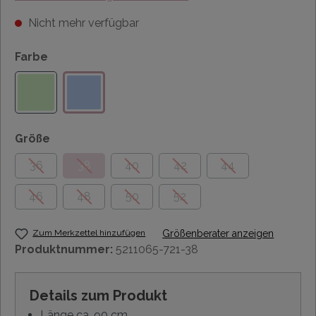
Nicht mehr verfügbar
Farbe
Größe
36
38
40
42
44
46
48
50
52
Zum Merkzettel hinzufügen
Größenberater anzeigen
Produktnummer:
5211065-721-38
Details zum Produkt
Länge ca. 90 cm