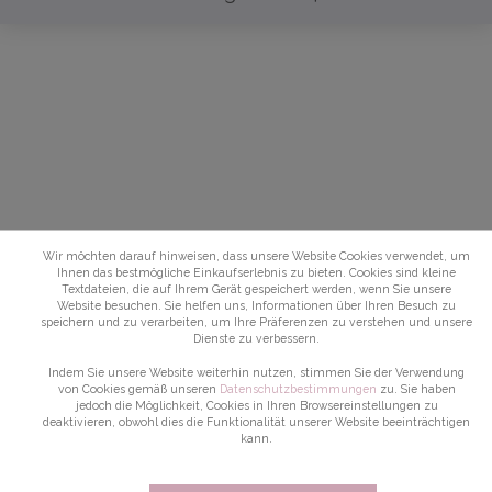
Wir möchten darauf hinweisen, dass unsere Website Cookies verwendet, um
Ihnen das bestmögliche Einkaufserlebnis zu bieten. Cookies sind kleine
Textdateien, die auf Ihrem Gerät gespeichert werden, wenn Sie unsere
Website besuchen. Sie helfen uns, Informationen über Ihren Besuch zu
speichern und zu verarbeiten, um Ihre Präferenzen zu verstehen und unsere
Dienste zu verbessern.
Indem Sie unsere Website weiterhin nutzen, stimmen Sie der Verwendung
von Cookies gemäß unseren
Datenschutzbestimmungen
zu. Sie haben
jedoch die Möglichkeit, Cookies in Ihren Browsereinstellungen zu
deaktivieren, obwohl dies die Funktionalität unserer Website beeinträchtigen
kann.