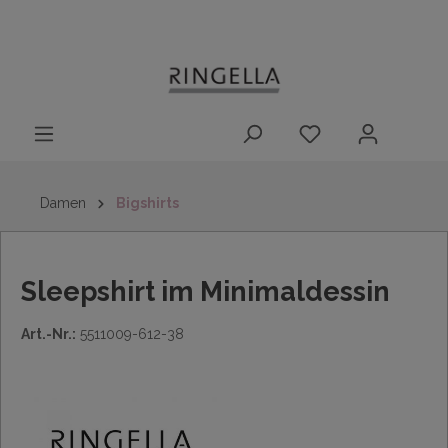
14 Tage
Lieferung nach
kostenloser
inhalt springen
Rückgaberecht
DE/AT/NL/BE/LU
Rückversand
innerhalb
Deutschlands
Damen
Bigshirts
Sleepshirt im Minimaldessin
Art.-Nr.:
5511009-612-38