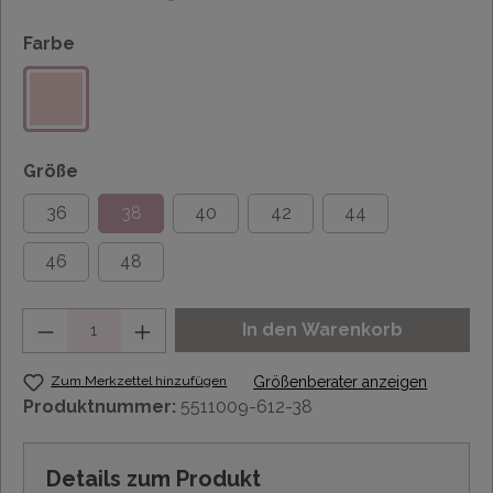
Farbe
Größe
36
38
40
42
44
46
48
Anzahl
In den Warenkorb
Zum Merkzettel hinzufügen
Größenberater anzeigen
Produktnummer:
5511009-612-38
Details zum Produkt