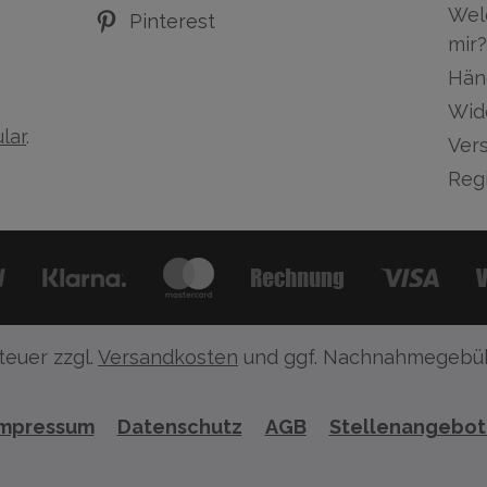
Wel
Pinterest
mir?
Hän
Wid
lar
.
Ver
Regi
teuer zzgl.
Versandkosten
und ggf. Nachnahmegebüh
Impressum
Datenschutz
AGB
Stellenangebo