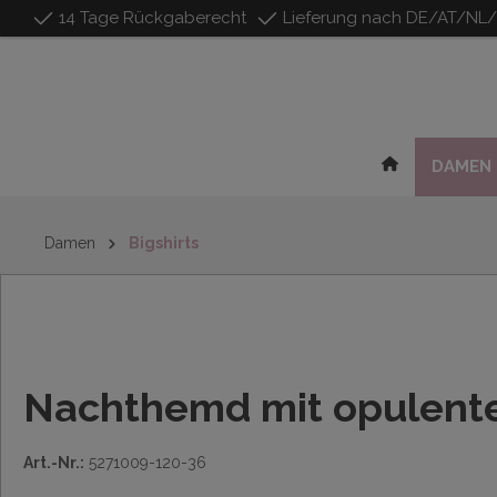
14 Tage Rückgaberecht
Lieferung nach DE/AT/NL
inhalt springen
DAMEN
Damen
Bigshirts
Nachthemd mit opulente
Art.-Nr.:
5271009-120-36