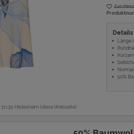
Zum Merkze
Produktnu
Detail
Länge 
Rundha
Kurzar
Seitlich
Normal
50% Ba
, 31135 Hildesheim (diese Webseite)
50% Baumwol