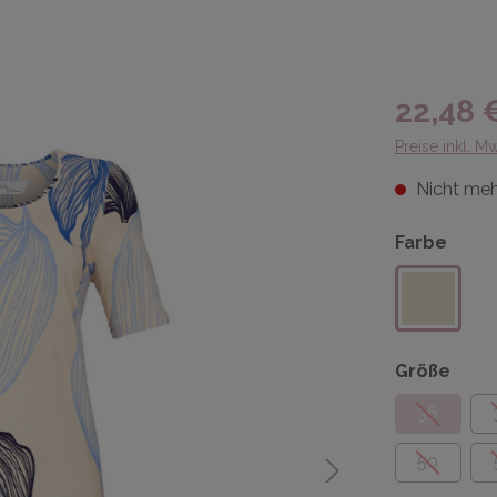
22,48 
Preise inkl. M
Nicht meh
Farbe
Größe
36
50