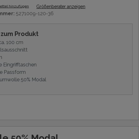
ttel hinzufügen
Größenberater anzeigen
mmer:
5271009-120-36
s zum Produkt
ca. 100 cm
lsausschnitt
m
e Eingrifftaschen
e Passform
umwolle 50% Modal
le 50% Modal