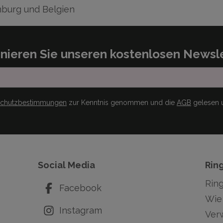
burg und Belgien
nieren Sie unseren kostenlosen Newsle
schutzbestimmungen
zur Kenntnis genommen und die
AGB
gelesen u
Social Media
Rin
Rin
Facebook
Wie 
Instagram
Ver