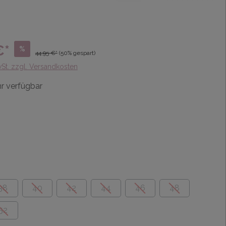
€*
%
44,95 €*
(50% gespart)
wSt. zzgl. Versandkosten
r verfügbar
38
40
42
44
46
48
52