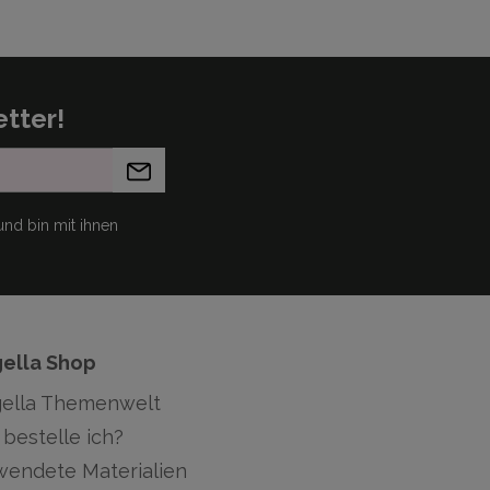
tter!
nd bin mit ihnen
gella Shop
gella Themenwelt
bestelle ich?
wendete Materialien