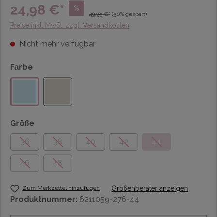
24,98 €*
%
49,95 €*
(50% gespart)
Preise inkl. MwSt. zzgl. Versandkosten
Nicht mehr verfügbar
Farbe
Größe
36
38
40
42
44
46
48
Zum Merkzettel hinzufügen
Größenberater anzeigen
Produktnummer:
6211059-276-44