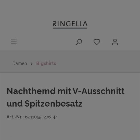
14 Tage
Lieferung nach
kostenloser
inhalt springen
Rückgaberecht
DE/AT/NL/BE/LU
Rückversand
innerhalb
Deutschlands
Damen
Bigshirts
Nachthemd mit V-Ausschnitt
und Spitzenbesatz
Art.-Nr.:
6211059-276-44