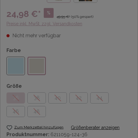
24,98 €*
%
49,95 €*
(50% gespart)
Preise inkl. MwSt. zzgl. Versandkosten
Nicht mehr verfügbar
Farbe
Größe
36
38
40
42
44
46
48
Zum Merkzettel hinzufügen
Größenberater anzeigen
Produktnummer:
6211059-124-36