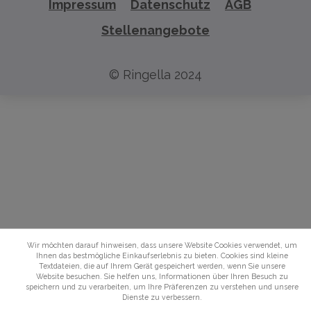
Impressum
Datenschutz
AGB
Stellenangebote
© Ringella 2024
Wir möchten darauf hinweisen, dass unsere Website Cookies verwendet, um
Ihnen das bestmögliche Einkaufserlebnis zu bieten. Cookies sind kleine
Textdateien, die auf Ihrem Gerät gespeichert werden, wenn Sie unsere
Website besuchen. Sie helfen uns, Informationen über Ihren Besuch zu
speichern und zu verarbeiten, um Ihre Präferenzen zu verstehen und unsere
Dienste zu verbessern.