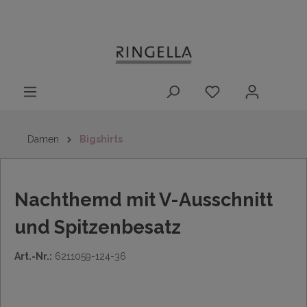
14 Tage
Lieferung nach
kostenloser
inhalt springen
Rückgaberecht
DE/AT/NL/BE/LU
Rückversand
innerhalb
Deutschlands
Damen
Bigshirts
Nachthemd mit V-Ausschnitt
und Spitzenbesatz
Art.-Nr.:
6211059-124-36