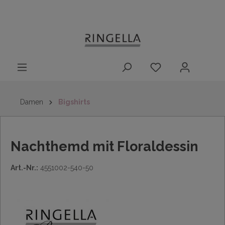
14 Tage
Lieferung nach
kostenloser
inhalt springen
Rückgaberecht
DE/AT/NL/BE/LU
Rückversand
innerhalb
Deutschlands
Damen
Bigshirts
Nachthemd mit Floraldessin
Art.-Nr.:
4551002-540-50