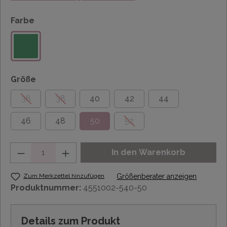
Farbe
Größe
36
38
40
42
44
46
48
50
52
Anzahl
In den Warenkorb
Zum Merkzettel hinzufügen
Größenberater anzeigen
Produktnummer:
4551002-540-50
Details zum Produkt