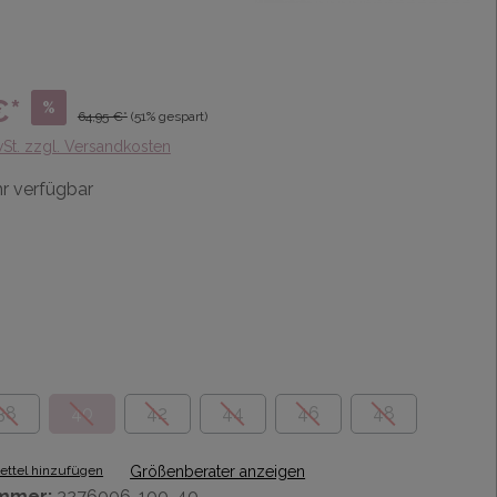
€*
%
64,95 €*
(51% gespart)
wSt. zzgl. Versandkosten
r verfügbar
38
40
42
44
46
48
ttel hinzufügen
Größenberater anzeigen
mmer:
3276006-100-40