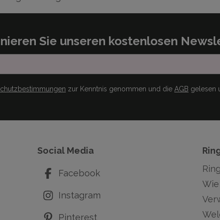
nieren Sie unseren kostenlosen Newsle
schutzbestimmungen
zur Kenntnis genommen und die
AGB
gelesen u
Social Media
Rin
Rin
Facebook
Wie 
Instagram
Ver
Wel
Pinterest