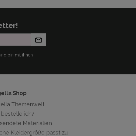
tter!
nd bin mit ihnen
gella Shop
gella Themenwelt
bestelle ich?
wendete Materialien
che Kleidergröße passt zu