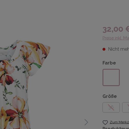
32,00 
Preise inkl. M
Nicht meh
Farbe
Größe
36
Zum Merkze
Produktnu