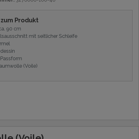
s zum Produkt
ca. 90 cm
sausschnitt mit seitlicher Schleife
rmel
dessin
 Passform
aumwolle (Voile)
e (Voile)