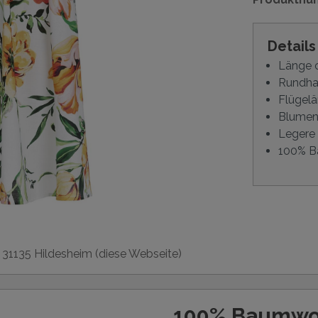
Detail
Länge 
Rundhal
Flügelä
Blumen
Legere
100% B
, 31135 Hildesheim (diese Webseite)
100% Baumwoll