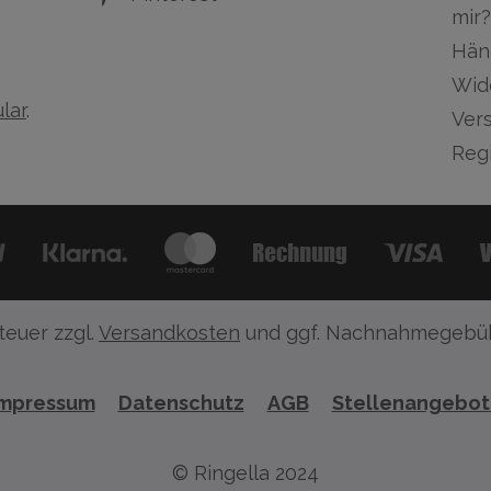
mir?
Hän
Wid
lar
.
Ver
Regi
teuer zzgl.
Versandkosten
und ggf. Nachnahmegebüh
Impressum
Datenschutz
AGB
Stellenangebo
© Ringella 2024