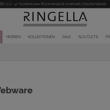
/BE/LU
kostenloser Rückversand innerhalb Deutschlands
HERREN
KOLLEKTIONEN
SALE
%OUTLET%
F
Webware