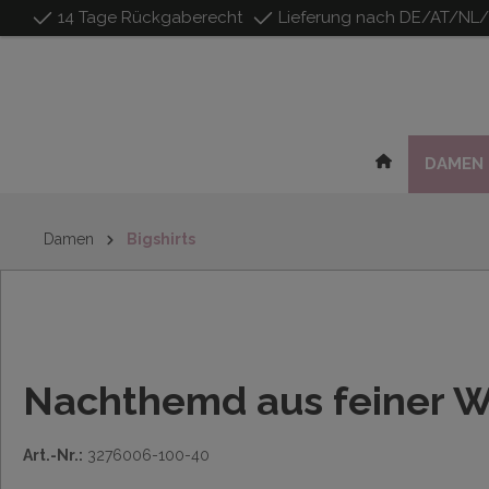
14 Tage Rückgaberecht
Lieferung nach DE/AT/NL
inhalt springen
DAMEN
Damen
Bigshirts
Nachthemd aus feiner 
Art.-Nr.:
3276006-100-40