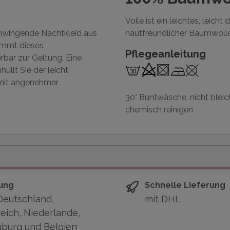
Voile ist ein leichtes, lei
hwingende Nachtkleid aus
hautfreundlicher Baumwolle
kommt dieses
Pflegeanleitung
bar zur Geltung. Eine
üllt Sie der leicht
t mit angenehmer
30° Buntwäsche, nicht bleich
chemisch reinigen
ung
Schnelle Lieferung
Deutschland,
mit DHL
eich, Niederlande,
burg und Belgien