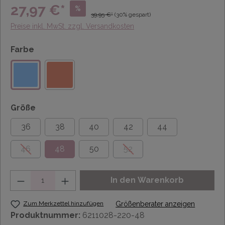
27,97 €*
%
39,95 €*
(30% gespart)
Preise inkl. MwSt. zzgl. Versandkosten
Farbe
Größe
36
38
40
42
44
46
48
50
52
Anzahl
In den Warenkorb
Zum Merkzettel hinzufügen
Größenberater anzeigen
Produktnummer:
6211028-220-48