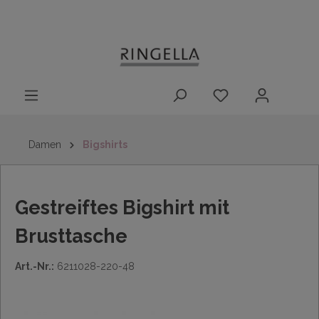
14 Tage
Lieferung nach
kostenloser
inhalt springen
Rückgaberecht
DE/AT/NL/BE/LU
Rückversand
innerhalb
Deutschlands
Damen
Bigshirts
Gestreiftes Bigshirt mit
Brusttasche
Art.-Nr.:
6211028-220-48