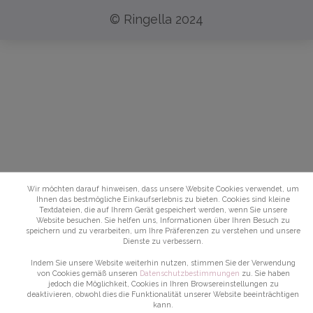
© Ringella 2024
Wir möchten darauf hinweisen, dass unsere Website Cookies verwendet, um
Ihnen das bestmögliche Einkaufserlebnis zu bieten. Cookies sind kleine
Textdateien, die auf Ihrem Gerät gespeichert werden, wenn Sie unsere
Website besuchen. Sie helfen uns, Informationen über Ihren Besuch zu
speichern und zu verarbeiten, um Ihre Präferenzen zu verstehen und unsere
Dienste zu verbessern.
Indem Sie unsere Website weiterhin nutzen, stimmen Sie der Verwendung
von Cookies gemäß unseren
Datenschutzbestimmungen
zu. Sie haben
jedoch die Möglichkeit, Cookies in Ihren Browsereinstellungen zu
deaktivieren, obwohl dies die Funktionalität unserer Website beeinträchtigen
kann.