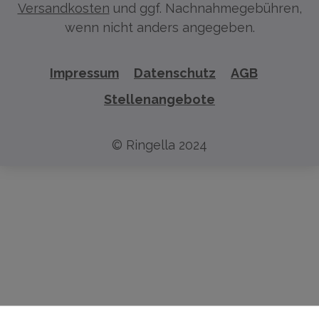
Versandkosten
und ggf. Nachnahmegebühren,
wenn nicht anders angegeben.
Impressum
Datenschutz
AGB
Stellenangebote
© Ringella 2024