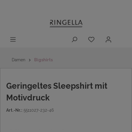
14 Tage
Lieferung nach
kostenloser
inhalt springen
Rückgaberecht
DE/AT/NL/BE/LU
Rückversand
innerhalb
Deutschlands
Damen
Bigshirts
Geringeltes Sleepshirt mit
Motivdruck
Art.-Nr.:
5511027-232-46