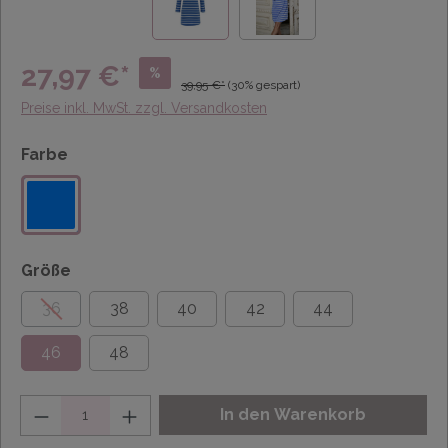
27,97 €*
%
39,95 €*
(30% gespart)
Preise inkl. MwSt. zzgl. Versandkosten
Farbe
Größe
36
38
40
42
44
46
48
Anzahl
In den Warenkorb