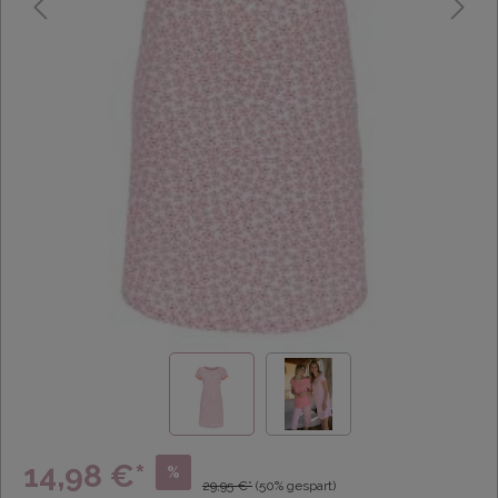
14,98 €*
%
29,95 €*
(50% gespart)