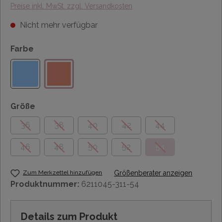
Preise inkl. MwSt. zzgl. Versandkosten
Nicht mehr verfügbar
Farbe
Größe
36
38
40
42
44
46
48
50
52
54
Zum Merkzettel hinzufügen
Größenberater anzeigen
Produktnummer:
6211045-311-54
Details zum Produkt