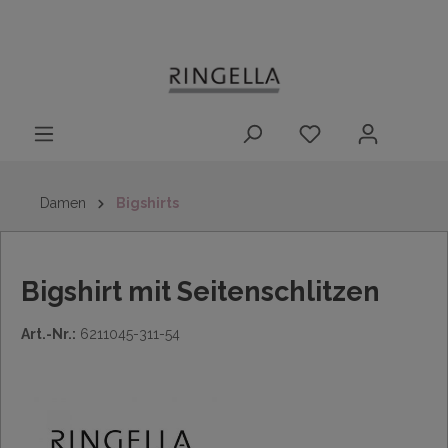
14 Tage
Lieferung nach
kostenloser
inhalt springen
Rückgaberecht
DE/AT/NL/BE/LU
Rückversand
innerhalb
Deutschlands
Damen
Bigshirts
Bigshirt mit Seitenschlitzen
Art.-Nr.:
6211045-311-54