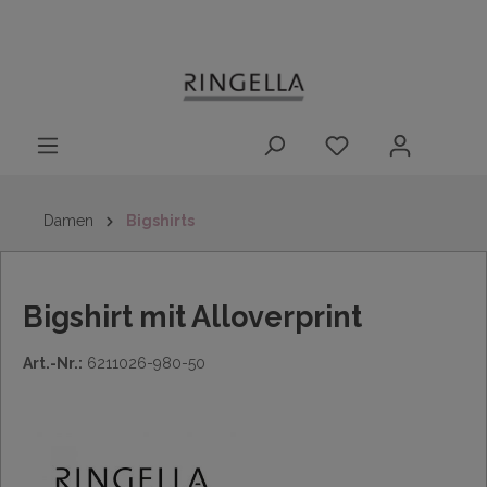
14 Tage
Lieferung nach
kostenloser
inhalt springen
Rückgaberecht
DE/AT/NL/BE/LU
Rückversand
innerhalb
Deutschlands
Damen
Bigshirts
Bigshirt mit Alloverprint
Art.-Nr.:
6211026-980-50