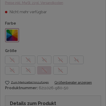
Preise inkl. MwSt. zzgl. Versandkosten
Nicht mehr verfügbar
Farbe
Größe
36
38
40
42
44
46
48
50
52
Zum Merkzettel hinzufügen
Größenberater anzeigen
Produktnummer:
6211026-980-50
Details zum Produkt