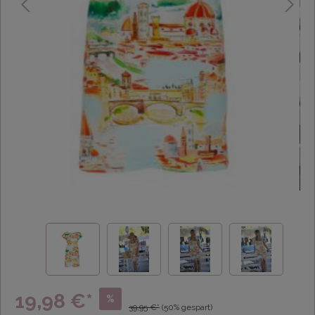
19,98 €*
%
39,95 €*
(50% gespart)