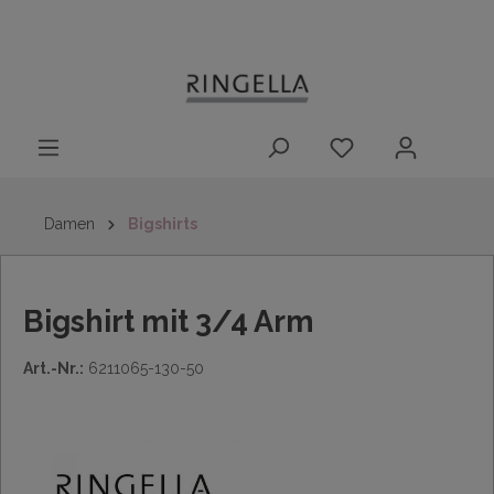
14 Tage
Lieferung nach
kostenloser
inhalt springen
Rückgaberecht
DE/AT/NL/BE/LU
Rückversand
innerhalb
Deutschlands
Damen
Bigshirts
Bigshirt mit 3/4 Arm
Art.-Nr.:
6211065-130-50