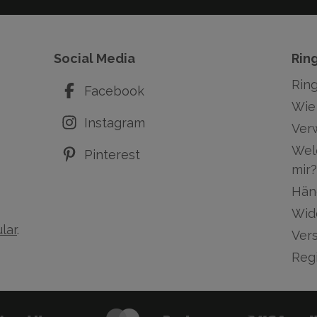
Social Media
Rin
Rin
Facebook
Wie 
Instagram
Ver
Wel
Pinterest
mir?
Hän
Wid
lar
.
Ver
Regi