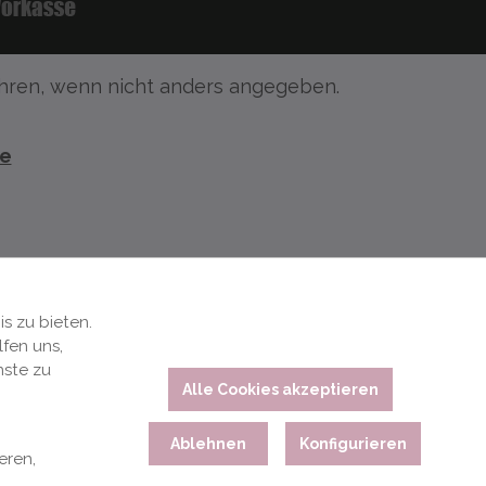
ren, wenn nicht anders angegeben.
te
s zu bieten.
fen uns,
nste zu
Alle Cookies akzeptieren
Ablehnen
Konfigurieren
eren,