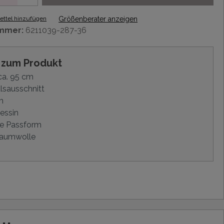
ttel hinzufügen
Größenberater anzeigen
mmer:
6211039-287-36
s zum Produkt
ca. 95 cm
lsausschnitt
m
essin
e Passform
aumwolle