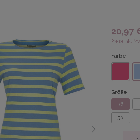
20,97 
Preise inkl. M
Farbe
Größe
36
50
Anzahl