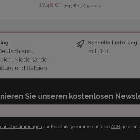
17,48 €*
34,95 €*
(50% gespart)
ung
Schnelle Lieferung
Deutschland,
mit DHL
eich, Niederlande,
burg und Belgien
nieren Sie unseren kostenlosen Newsle
schutzbestimmungen
zur Kenntnis genommen und die
AGB
gelesen u