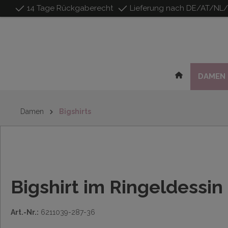
14 Tage Rückgaberecht
Lieferung nach DE/AT/NL
inhalt springen
DAMEN
Damen
Bigshirts
Bigshirt im Ringeldessin
Art.-Nr.:
6211039-287-36