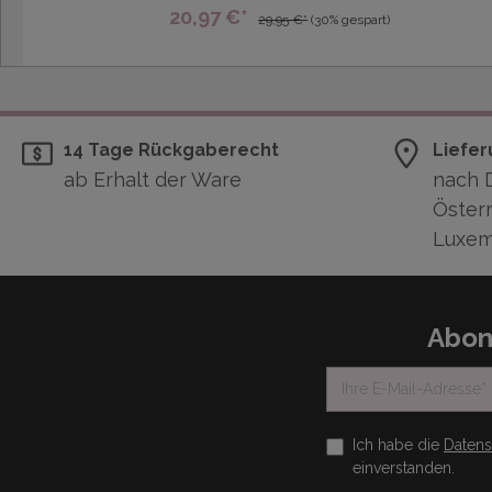
20,97 €*
29,95 €*
(30% gespart)
14 Tage Rückgaberecht
Liefer
ab Erhalt der Ware
nach 
Österr
Luxem
Abon
Ich habe die
Daten
einverstanden.