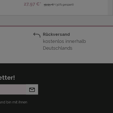
27,97 €*
39,95 €*
(30% gespart)
Rückversand
kostenlos innerhalb
Deutschlands
tter!
nd bin mit ihnen