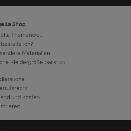
gella Shop
gella Themenwelt
bestelle ich?
wendete Materialien
che Kleidergröße passt zu
dlersuche
errufsrecht
sand und Kosten
strieren