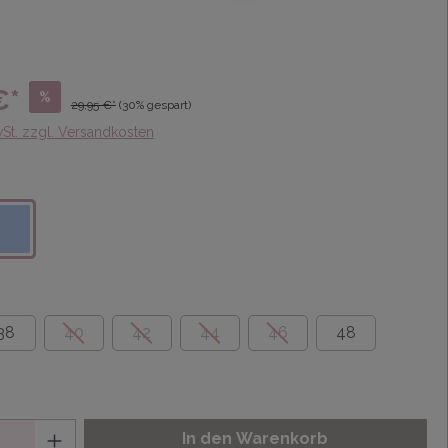
€*
%
29,95 €*
(30% gespart)
wSt. zzgl. Versandkosten
38
40
42
44
46
48
In den Warenkorb