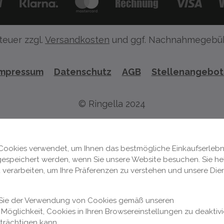
teuer zzgl.
Versandkosten
und ggf. Nachnahmegebüh
Impressum
Datenschutz
AGB
Stellenangebo
© Ringella 2024
Cookies verwendet, um Ihnen das bestmögliche Einkaufserlebni
 gespeichert werden, wenn Sie unsere Website besuchen. Sie hel
 verarbeiten, um Ihre Präferenzen zu verstehen und unsere Die
n Sie der Verwendung von Cookies gemäß unseren
Möglichkeit, Cookies in Ihren Browsereinstellungen zu deaktivi
nträchtigen kann.