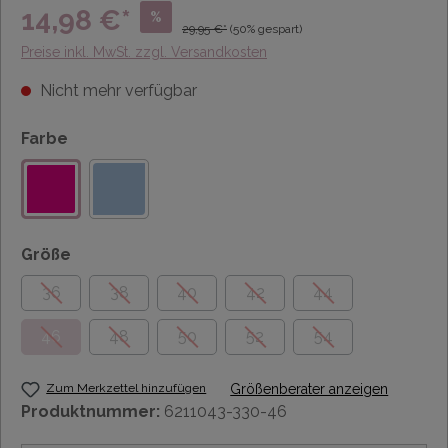
14,98 €*
%
29,95 €*
(50% gespart)
Preise inkl. MwSt. zzgl. Versandkosten
Nicht mehr verfügbar
Farbe
Größe
36
38
40
42
44
46
48
50
52
54
Zum Merkzettel hinzufügen
Größenberater anzeigen
Produktnummer:
6211043-330-46