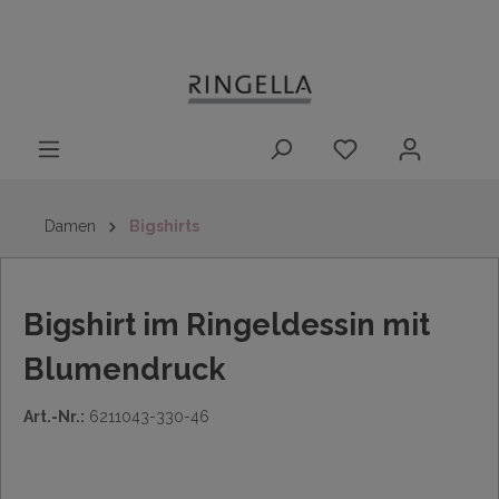
14 Tage
Lieferung nach
kostenloser
inhalt springen
Rückgaberecht
DE/AT/NL/BE/LU
Rückversand
innerhalb
Deutschlands
Damen
Bigshirts
Bigshirt im Ringeldessin mit
Blumendruck
Art.-Nr.:
6211043-330-46