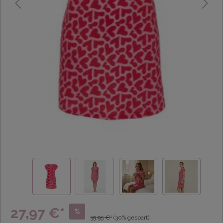
27,97 €*
%
39,95 €*
(30% gespart)