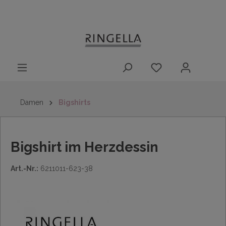
14 Tage
Lieferung nach
kostenloser
inhalt springen
Rückgaberecht
DE/AT/NL/BE/LU
Rückversand
innerhalb
Deutschlands
Damen
Bigshirts
Bigshirt im Herzdessin
Art.-Nr.:
6211011-623-38