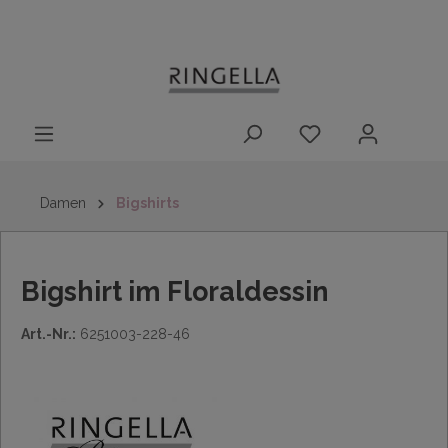
14 Tage
Lieferung nach
kostenloser
inhalt springen
Rückgaberecht
DE/AT/NL/BE/LU
Rückversand
innerhalb
Deutschlands
Damen
Bigshirts
Bigshirt im Floraldessin
Art.-Nr.:
6251003-228-46