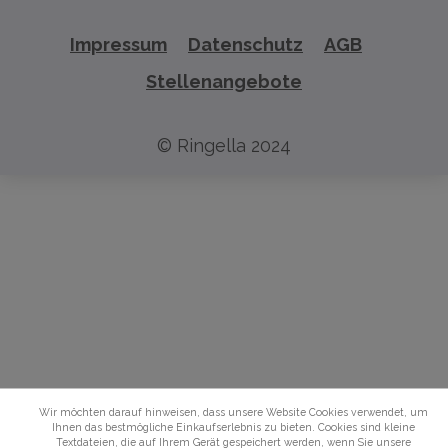
Impressum
Datenschutz
AGB
Stellenangebote
© Ringella 2024
Wir möchten darauf hinweisen, dass unsere Website Cookies verwendet, um
Ihnen das bestmögliche Einkaufserlebnis zu bieten. Cookies sind kleine
Textdateien, die auf Ihrem Gerät gespeichert werden, wenn Sie unsere