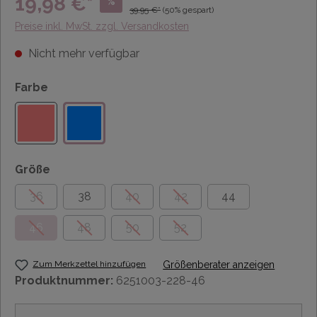
19,98 €*
%
39,95 €*
(50% gespart)
Preise inkl. MwSt. zzgl. Versandkosten
Nicht mehr verfügbar
Farbe
Größe
36
38
40
42
44
46
48
50
52
Zum Merkzettel hinzufügen
Größenberater anzeigen
Produktnummer:
6251003-228-46