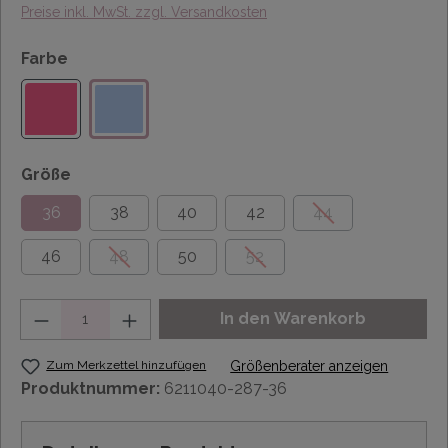
Preise inkl. MwSt. zzgl. Versandkosten
Farbe
Größe
36
38
40
42
44
46
48
50
52
Anzahl
In den Warenkorb
Zum Merkzettel hinzufügen
Größenberater anzeigen
Produktnummer:
6211040-287-36