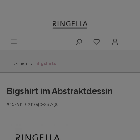
14 Tage
Lieferung nach
kostenloser
inhalt springen
Rückgaberecht
DE/AT/NL/BE/LU
Rückversand
innerhalb
Deutschlands
Damen
Bigshirts
Bigshirt im Abstraktdessin
Art.-Nr.:
6211040-287-36