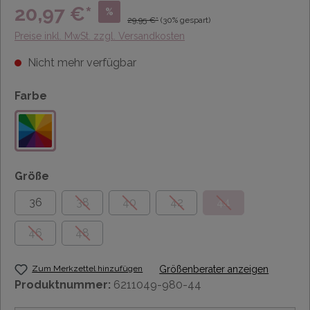
20,97 €*
%
29,95 €*
(30% gespart)
Preise inkl. MwSt. zzgl. Versandkosten
Nicht mehr verfügbar
Farbe
Größe
36
38
40
42
44
46
48
Zum Merkzettel hinzufügen
Größenberater anzeigen
Produktnummer:
6211049-980-44