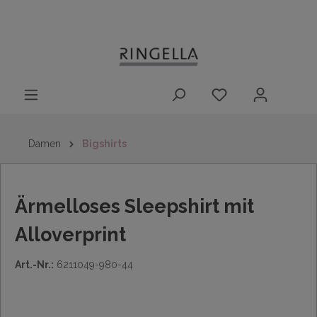
14 Tage
Lieferung nach
kostenloser
inhalt springen
Rückgaberecht
DE/AT/NL/BE/LU
Rückversand
innerhalb
Deutschlands
Damen
Bigshirts
Ärmelloses Sleepshirt mit
Alloverprint
Art.-Nr.:
6211049-980-44