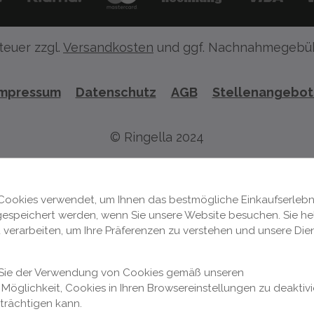
teuer zzgl.
Versandkosten
und ggf. Nachnahmegebüh
Impressum
Datenschutz
AGB
Stellenangebo
© Ringella 2024
Cookies verwendet, um Ihnen das bestmögliche Einkaufserlebni
 gespeichert werden, wenn Sie unsere Website besuchen. Sie hel
 verarbeiten, um Ihre Präferenzen zu verstehen und unsere Die
n Sie der Verwendung von Cookies gemäß unseren
Möglichkeit, Cookies in Ihren Browsereinstellungen zu deaktivi
nträchtigen kann.