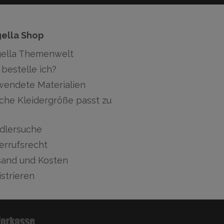
gella Shop
gella Themenwelt
bestelle ich?
wendete Materialien
che Kleidergröße passt zu
dlersuche
errufsrecht
sand und Kosten
strieren