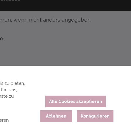
ren, wenn nicht anders angegeben.
te
s zu bieten.
fen uns,
nste zu
Alle Cookies akzeptieren
Ablehnen
Konfigurieren
eren,