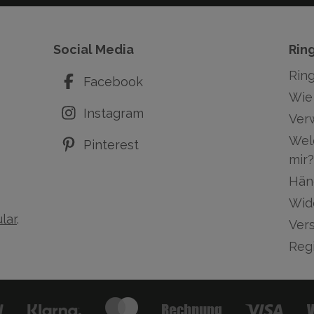
Social Media
Rin
Rin
Facebook
Wie 
Instagram
Ver
Wel
Pinterest
mir?
Hän
Wid
lar
.
Ver
Regi