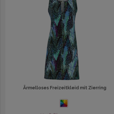
Ärmelloses Freizeitkleid mit Zierring