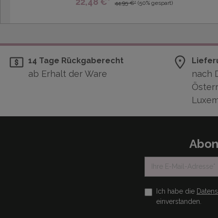
22,48 €*
44,95 €*
(50% gespart)
14 Tage Rückgaberecht
Liefer
ab Erhalt der Ware
nach 
Österr
Luxem
Abon
Ich habe die
Daten
einverstanden.