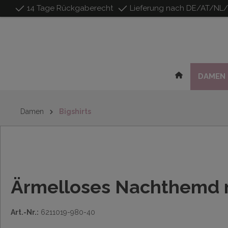
14 Tage Rückgaberecht
Lieferung nach DE/AT/NL
inhalt springen
DAMEN
Damen
Bigshirts
Ärmelloses Nachthemd m
Art.-Nr.:
6211019-980-40