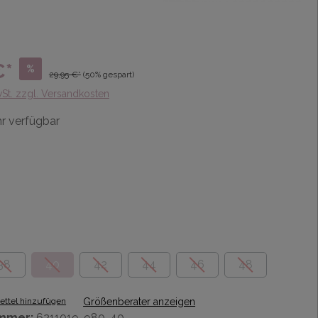
€*
%
29,95 €*
(50% gespart)
wSt. zzgl. Versandkosten
r verfügbar
38
40
42
44
46
48
ttel hinzufügen
Größenberater anzeigen
mmer:
6211019-980-40