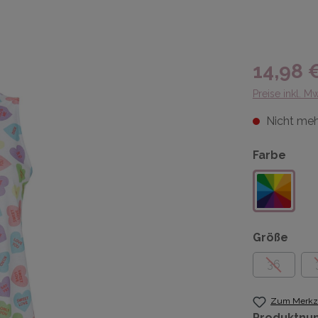
14,98 
Preise inkl. M
Nicht meh
Farbe
Größe
36
Zum Merkze
Produktnu