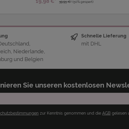
19,98 €*
39,95 €*
(50% gespart)
ung
Schnelle Lieferung
Deutschland,
mit DHL
eich, Niederlande,
burg und Belgien
nieren Sie unseren kostenlosen Newsle
schutzbestimmungen
zur Kenntnis genommen und die
AGB
gelesen u