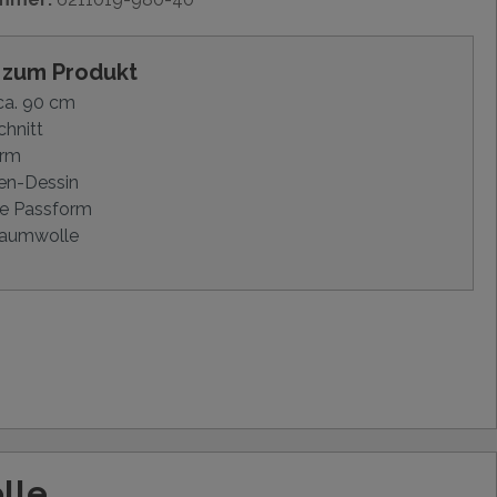
s zum Produkt
ca. 90 cm
hnitt
Arm
en-Dessin
e Passform
aumwolle
lle