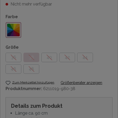
Nicht mehr verfügbar
Farbe
Größe
36
38
40
42
44
46
48
Zum Merkzettel hinzufügen
Größenberater anzeigen
Produktnummer:
6211019-980-38
Details zum Produkt
Länge ca. 90 cm