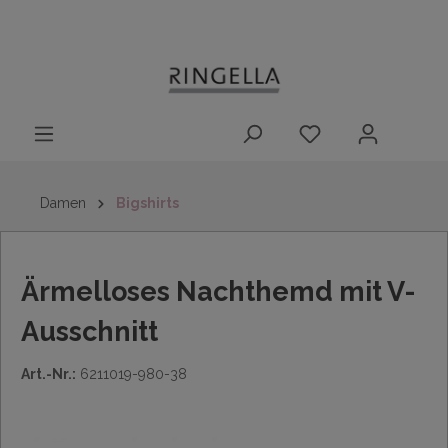
14 Tage
Lieferung nach
kostenloser
inhalt springen
Rückgaberecht
DE/AT/NL/BE/LU
Rückversand
innerhalb
Deutschlands
Damen
Bigshirts
Ärmelloses Nachthemd mit V-
Ausschnitt
Art.-Nr.:
6211019-980-38