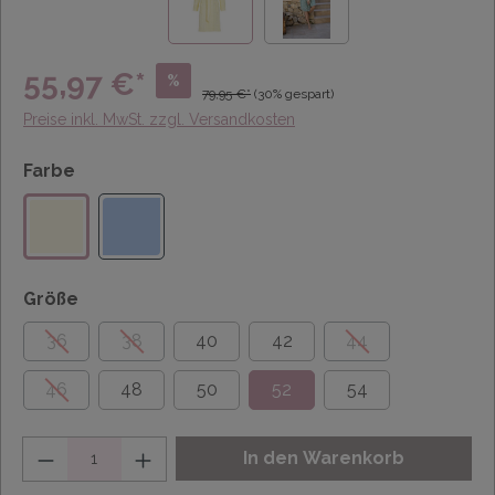
55,97 €*
%
79,95 €*
(30% gespart)
Preise inkl. MwSt. zzgl. Versandkosten
Farbe
Größe
36
38
40
42
44
46
48
50
52
54
Anzahl
In den Warenkorb