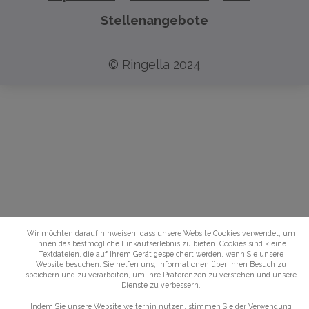
Stellenangebote
© Ringella 2024
Wir möchten darauf hinweisen, dass unsere Website Cookies verwendet, um
Ihnen das bestmögliche Einkaufserlebnis zu bieten. Cookies sind kleine
Textdateien, die auf Ihrem Gerät gespeichert werden, wenn Sie unsere
Website besuchen. Sie helfen uns, Informationen über Ihren Besuch zu
speichern und zu verarbeiten, um Ihre Präferenzen zu verstehen und unsere
Dienste zu verbessern.
Indem Sie unsere Website weiterhin nutzen, stimmen Sie der Verwendung