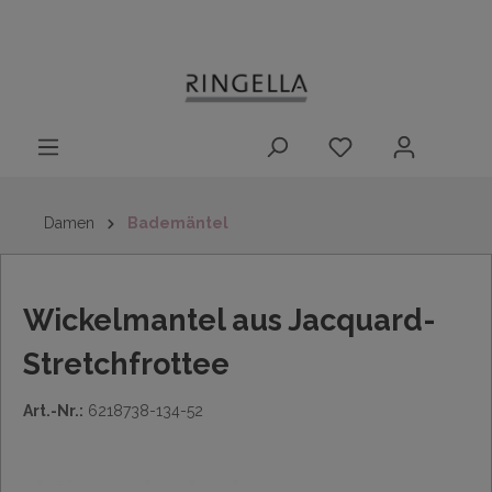
14 Tage
Lieferung nach
kostenloser
inhalt springen
Rückgaberecht
DE/AT/NL/BE/LU
Rückversand
innerhalb
Deutschlands
Damen
Bademäntel
Wickelmantel aus Jacquard-
Stretchfrottee
Art.-Nr.:
6218738-134-52