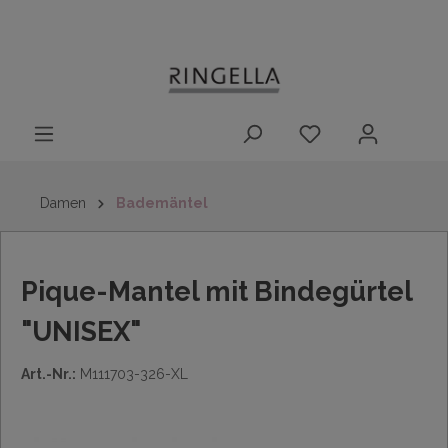
14 Tage
Lieferung nach
kostenloser
inhalt springen
Rückgaberecht
DE/AT/NL/BE/LU
Rückversand
innerhalb
Deutschlands
Damen
Bademäntel
Pique-Mantel mit Bindegürtel
"UNISEX"
Art.-Nr.:
M111703-326-XL