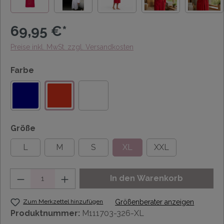
69,95 €*
Preise inkl. MwSt. zzgl. Versandkosten
Farbe
Größe
L
M
S
XL
XXL
Anzahl
In den Warenkorb
Zum Merkzettel hinzufügen
Größenberater anzeigen
Produktnummer:
M111703-326-XL