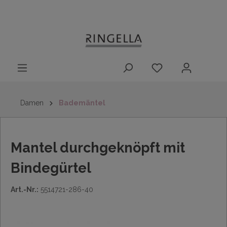
14 Tage
Lieferung nach
kostenloser
inhalt springen
Rückgaberecht
DE/AT/NL/BE/LU
Rückversand
innerhalb
Deutschlands
Damen
Bademäntel
Mantel durchgeknöpft mit
Bindegürtel
Art.-Nr.:
5514721-286-40