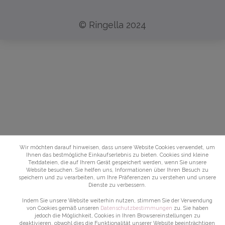
© Ringella 2024
Wir möchten darauf hinweisen, dass unsere Website Cookies verwendet, um
Ihnen das bestmögliche Einkaufserlebnis zu bieten. Cookies sind kleine
Textdateien, die auf Ihrem Gerät gespeichert werden, wenn Sie unsere
Website besuchen. Sie helfen uns, Informationen über Ihren Besuch zu
speichern und zu verarbeiten, um Ihre Präferenzen zu verstehen und unsere
Dienste zu verbessern.
Indem Sie unsere Website weiterhin nutzen, stimmen Sie der Verwendung
von Cookies gemäß unseren
Datenschutzbestimmungen
zu. Sie haben
jedoch die Möglichkeit, Cookies in Ihren Browsereinstellungen zu
deaktivieren, obwohl dies die Funktionalität unserer Website beeinträchtigen