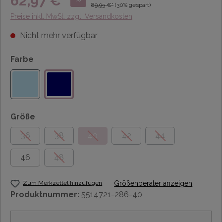
62,97 €*
89,95 €*
(30% gespart)
Preise inkl. MwSt. zzgl. Versandkosten
Nicht mehr verfügbar
Farbe
Größe
36
38
40
42
44
46
48
Zum Merkzettel hinzufügen
Größenberater anzeigen
Produktnummer:
5514721-286-40