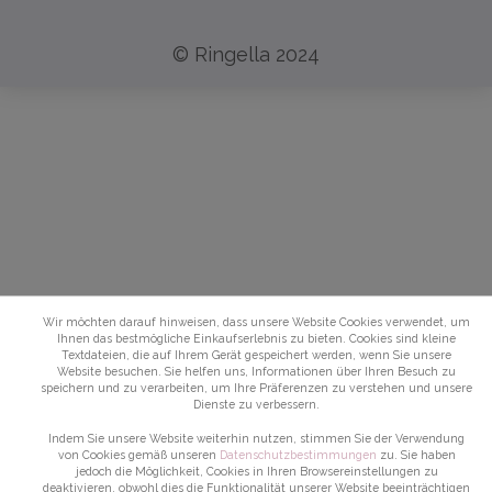
© Ringella 2024
Wir möchten darauf hinweisen, dass unsere Website Cookies verwendet, um
Ihnen das bestmögliche Einkaufserlebnis zu bieten. Cookies sind kleine
Textdateien, die auf Ihrem Gerät gespeichert werden, wenn Sie unsere
Website besuchen. Sie helfen uns, Informationen über Ihren Besuch zu
speichern und zu verarbeiten, um Ihre Präferenzen zu verstehen und unsere
Dienste zu verbessern.
Indem Sie unsere Website weiterhin nutzen, stimmen Sie der Verwendung
von Cookies gemäß unseren
Datenschutzbestimmungen
zu. Sie haben
jedoch die Möglichkeit, Cookies in Ihren Browsereinstellungen zu
deaktivieren, obwohl dies die Funktionalität unserer Website beeinträchtigen