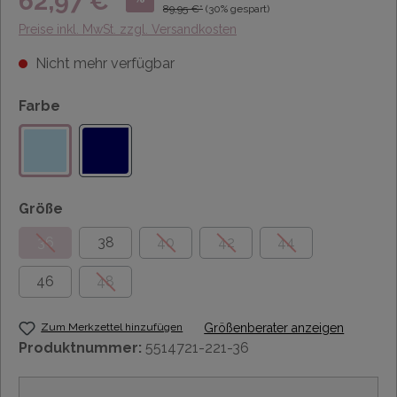
62,97 €*
89,95 €*
(30% gespart)
Preise inkl. MwSt. zzgl. Versandkosten
Nicht mehr verfügbar
Farbe
Größe
36
38
40
42
44
46
48
Zum Merkzettel hinzufügen
Größenberater anzeigen
Produktnummer:
5514721-221-36