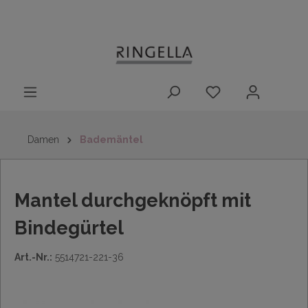
14 Tage
Lieferung nach
kostenloser
inhalt springen
Rückgaberecht
DE/AT/NL/BE/LU
Rückversand
innerhalb
Deutschlands
Damen
Bademäntel
Mantel durchgeknöpft mit
Bindegürtel
Art.-Nr.:
5514721-221-36