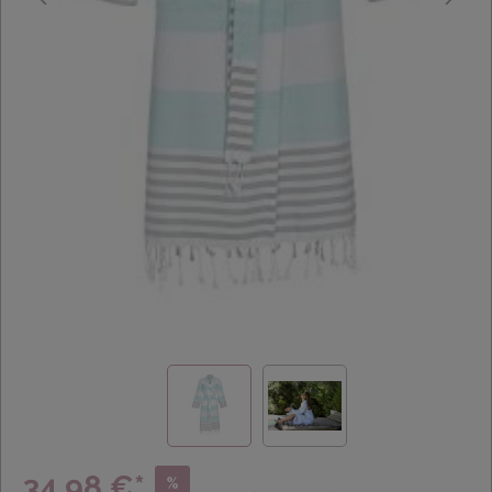
34,98 €*
%