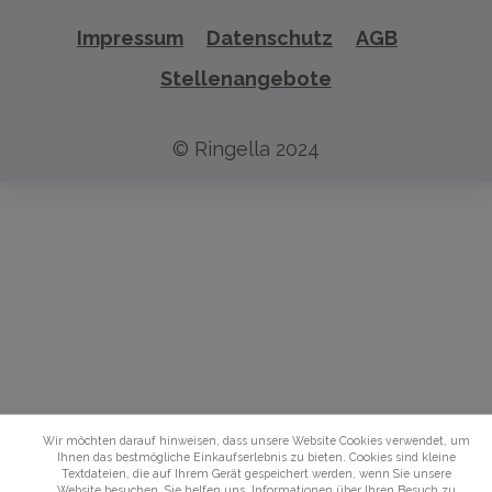
Impressum
Datenschutz
AGB
Stellenangebote
© Ringella 2024
Wir möchten darauf hinweisen, dass unsere Website Cookies verwendet, um
Ihnen das bestmögliche Einkaufserlebnis zu bieten. Cookies sind kleine
Textdateien, die auf Ihrem Gerät gespeichert werden, wenn Sie unsere
Website besuchen. Sie helfen uns, Informationen über Ihren Besuch zu