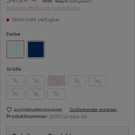
69,95 €*
(50% gespart)
Preise inkl. MwSt. zzgl. Versandkosten
Nicht mehr verfügbar
Farbe
Größe
36
38
40
42
44
46
48
50
Zum Merkzettel hinzufügen
Größenberater anzeigen
Produktnummer:
5226712-544-40