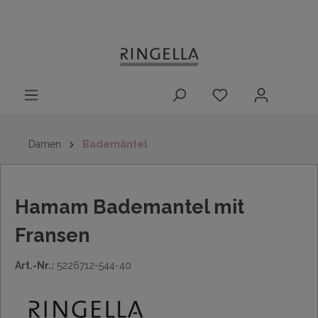
14 Tage
Lieferung nach
kostenloser
inhalt springen
Rückgaberecht
DE/AT/NL/BE/LU
Rückversand
innerhalb
Deutschlands
Damen
Bademäntel
Hamam Bademantel mit
Fransen
Art.-Nr.:
5226712-544-40