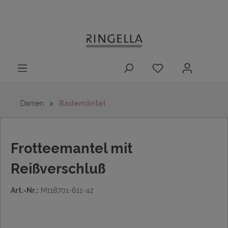
14 Tage
Lieferung nach
kostenloser
inhalt springen
Rückgaberecht
DE/AT/NL/BE/LU
Rückversand
innerhalb
Deutschlands
Damen
Bademäntel
Frotteemantel mit
Reißverschluß
Art.-Nr.:
M118701-611-42