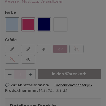
Preise inkl. MwSt. zzgl. Versandkosten
Farbe
Größe
36
38
40
42
44
46
48
Anzahl
In den Warenkorb
Zum Merkzettel hinzufügen
Größenberater anzeigen
Produktnummer:
M118701-611-42
Details zum Produkt