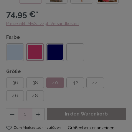
74,95 €*
Preise inkl. MwSt. zzgl. Versandkosten
Farbe
Größe
36
38
40
42
44
46
48
Anzahl
In den Warenkorb
Zum Merkzettel hinzufügen
Größenberater anzeigen