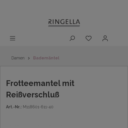
14 Tage
Lieferung nach
kostenloser
inhalt springen
Rückgaberecht
DE/AT/NL/BE/LU
Rückversand
innerhalb
Deutschlands
Damen
Bademäntel
Frotteemantel mit
Reißverschluß
Art.-Nr.:
M118601-611-40